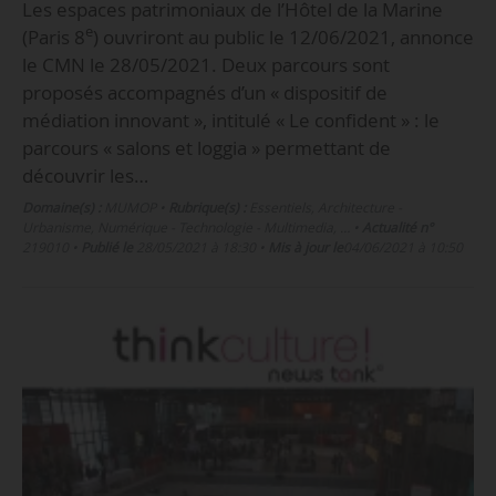
Les espaces patrimoniaux de l’Hôtel de la Marine
e
(Paris 8
) ouvriront au public le 12/06/2021, annonce
le CMN le 28/05/2021. Deux parcours sont
proposés accompagnés d’un « dispositif de
médiation innovant », intitulé « Le confident » : le
parcours « salons et loggia » permettant de
découvrir les…
Domaine(s) :
MUMOP
•
Rubrique(s) :
Essentiels, Architecture -
Urbanisme, Numérique - Technologie - Multimedia, …
•
Actualité n°
219010
•
Publié le
28/05/2021 à 18:30
•
Mis à jour le
04/06/2021 à 10:50