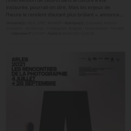
instaurée, pourrait-on dire. Mais les enjeux de
l’heure le rendent d’autant plus brûlant », annonce…
Domaine(s) :
MUS
,
SPEC
,
MUMOP
•
Rubrique(s) :
Essentiels, Artistes -
Créateurs - Orchestres - Compagnies, Budgets - Financements - Fiscalité,
…
•
Interview n°
215747
•
Publié le
06/05/2021 à 09:30