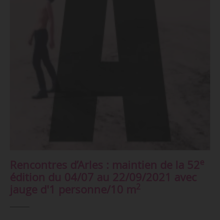
e
Rencontres d’Arles : maintien de la 52
édition du 04/07 au 22/09/2021 avec
2
jauge d'1 personne/10 m