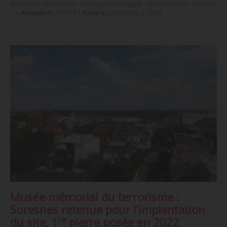
Créateurs - Orchestres - Compagnies, Budgets - Financements - Fiscalité,
…
•
Actualité n°
217213
•
Publié le
27/05/2021 à 15:00
Musée-mémorial du terrorisme :
Suresnes retenue pour l’implantation
re
du site, 1
pierre posée en 2022