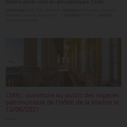
théâtre privé, voire les arts plastiques. Cette…
Domaine(s) :
MUS
,
SPEC
,
MUMOP
•
Rubrique(s) :
Essentiels, Concerts -
Tournées - Festivals, Entreprises, …
•
Actualité n°
218567
•
Publié le
01/06/2021 à 14:30
CMN : ouverture au public des espaces
patrimoniaux de l’Hôtel de la Marine le
12/06/2021