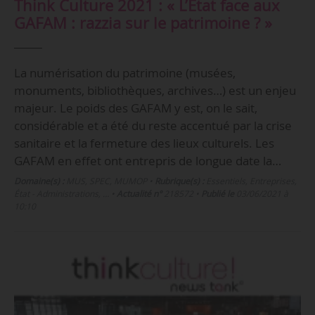
Think Culture 2021 : « L’État face aux
GAFAM : razzia sur le patrimoine ? »
La numérisation du patrimoine (musées,
monuments, bibliothèques, archives…) est un enjeu
majeur. Le poids des GAFAM y est, on le sait,
considérable et a été du reste accentué par la crise
sanitaire et la fermeture des lieux culturels. Les
GAFAM en effet ont entrepris de longue date la…
Domaine(s) :
MUS
,
SPEC
,
MUMOP
•
Rubrique(s) :
Essentiels, Entreprises,
État - Administrations, …
•
Actualité n°
218572
•
Publié le
03/06/2021 à
10:10