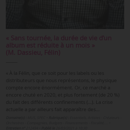
« Sans tournée, la durée de vie d’un
album est réduite à un mois »
(M. Dassieu, Félin)
« À la Félin, que ce soit pour les labels ou les
distributeurs que nous représentons, le physique
compte encore énormément. Or, ce marché a
encore chuté en 2020, et plus fortement (de 20 %)
du fait des différents confinements (…). La crise
actuelle a par ailleurs fait apparaître des…
Domaine(s) :
MUS
,
SPEC
•
Rubrique(s) :
Essentiels, Artistes - Créateurs -
Orchestres - Compagnies, Budgets - Financements - Fiscalité, …
•
Entretien n°
212494
•
Publié le
26/03/2021 à 10:30