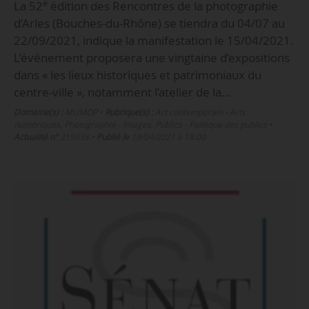
e
La 52
édition des Rencontres de la photographie
d’Arles (Bouches-du-Rhône) se tiendra du 04/07 au
22/09/2021, indique la manifestation le 15/04/2021.
L’événement proposera une vingtaine d’expositions
dans « les lieux historiques et patrimoniaux du
centre-ville », notamment l’atelier de la…
Domaine(s) :
MUMOP
•
Rubrique(s) :
Art contemporain - Arts
numériques, Photographie - Images, Publics - Politique des publics
•
Actualité n°
215038
•
Publié le
19/04/2021 à 18:00