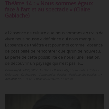
Théâtre 14 : « Nous sommes égaux
face à l’art et au spectacle » (Claire
Gabiache)
« L’absence de culture que nous sommes en train de
vivre nous pousse à définir ce qui nous manque.
L’absence de théâtre est pour moi comme l’absence
de possibilité de rencontrer quelqu’un de nouveau.
La perte de cette possibilité de nouer une relation,
de découvrir un paysage qui n’est pas le…
Domaine(s) :
MUS
,
SPEC
,
MUMOP
•
Rubrique(s) :
Essentiels, Artistes -
Créateurs - Orchestres - Compagnies, Publics - Politique des publics, …
•
Actualité n°
213137
•
Publié le
06/04/2021 à 09:30