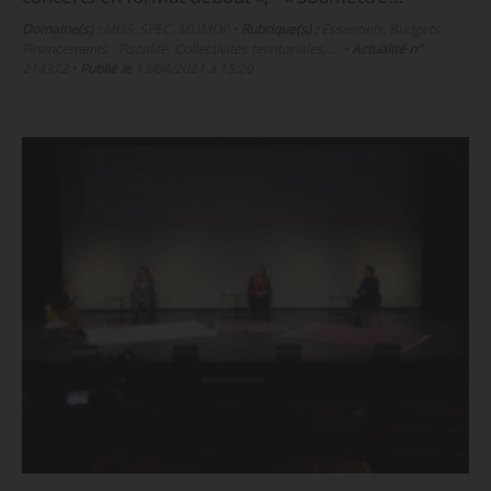
Domaine(s) :
MUS
,
SPEC
,
MUMOP
•
Rubrique(s) :
Essentiels, Budgets -
Financements - Fiscalité, Collectivités territoriales, …
•
Actualité n°
214372
•
Publié le
13/04/2021 à 15:20