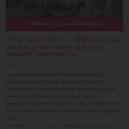
Think Culture 2021 : « L’État protecteur
des arts et des artistes et la crise
sanitaire : quel bilan ? »
La crise sanitaire et ses effets induits ont tout
particulièrement frappé le secteur culturel,
notamment le spectacle vivant, la musique live, le
cinéma et l’audiovisuel, mais aussi les arts
plastiques : au-delà des victimes, les conséquences
économiques, financières, sociales, psychologiques
ont…
Domaine(s) :
MUS
,
SPEC
,
MUMOP
•
Rubrique(s) :
Essentiels, Artistes -