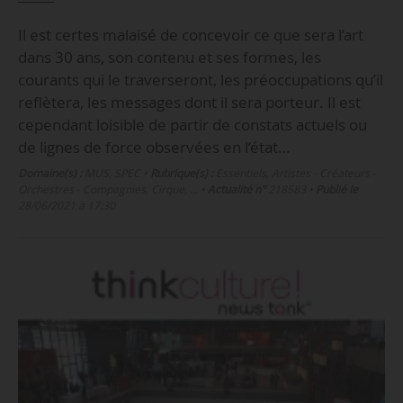
Il est certes malaisé de concevoir ce que sera l’art
dans 30 ans, son contenu et ses formes, les
courants qui le traverseront, les préoccupations qu’il
reflètera, les messages dont il sera porteur. Il est
cependant loisible de partir de constats actuels ou
de lignes de force observées en l’état…
Domaine(s) :
MUS
,
SPEC
•
Rubrique(s) :
Essentiels, Artistes - Créateurs -
Orchestres - Compagnies, Cirque, …
•
Actualité n°
218583
•
Publié le
28/06/2021 à 17:30