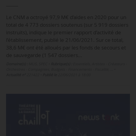
Le CNM a octroyé 97,9 M€ d’aides en 2020 pour un
total de 4 773 dossiers soutenus (sur 5 919 dossiers
instruits), indique le premier rapport d’activité de
l’établissement, publié le 21/06/2021. Sur ce total,
38,6 M€ ont été alloués par les fonds de secours et
de sauvegarde (1 547 dossiers…
Domaine(s) :
MUS
,
SPEC
•
Rubrique(s) :
Essentiels, Artistes - Créateurs -
Orchestres - Compagnies, Budgets - Financements - Fiscalité, …
•
Actualité n°
221422
•
Publié le
22/06/2021 à 18:00