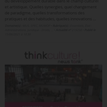
du développement durable dans le champ culturel
et artistique. Quelles synergies, quel changement
de paradigme, quelles transformations des
pratiques et des habitudes, quelles innovations …
Domaine(s) :
MUS
,
SPEC
,
MUMOP
•
Rubrique(s) :
Essentiels, État -
Administrations, Juridique - Droits, …
•
Actualité n°
219258
•
Publié le
15/06/2021 à 10:30