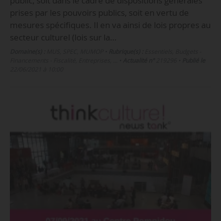
public, soit dans le cadre de dispositions générales
prises par les pouvoirs publics, soit en vertu de
mesures spécifiques. Il en va ainsi de lois propres au
secteur culturel (lois sur la…
Domaine(s) :
MUS
,
SPEC
,
MUMOP
•
Rubrique(s) :
Essentiels, Budgets -
Financements - Fiscalité, Entreprises, …
•
Actualité n°
219296
•
Publié le
22/06/2021 à 10:00