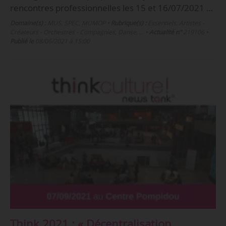
rencontres professionnelles les 15 et 16/07/2021 …
Domaine(s) :
MUS
,
SPEC
,
MUMOP
•
Rubrique(s) :
Essentiels, Artistes -
Créateurs - Orchestres - Compagnies, Danse, …
•
Actualité n°
219106
•
Publié le
08/06/2021 à 15:00
Think 2021 : « Décentralisation