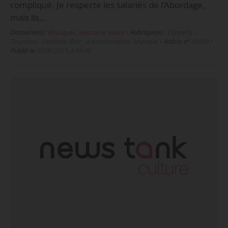
compliqué. Je respecte les salariés de l’Abordage,
mais ils…
Domaine(s) :
Musiques
,
Spectacle vivant
•
Rubrique(s) :
Concerts -
Tournées - Festivals, État - Administrations, Musique
•
Article n°
45940
•
Publié le
30/06/2015 à 18:06