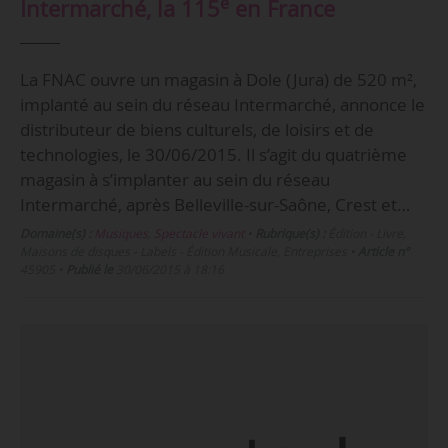
e
Intermarché, la 115
en France
La FNAC ouvre un magasin à Dole (Jura) de 520 m²,
implanté au sein du réseau Intermarché, annonce le
distributeur de biens culturels, de loisirs et de
technologies, le 30/06/2015. Il s’agit du quatrième
magasin à s’implanter au sein du réseau
Intermarché, après Belleville-sur-Saône, Crest et…
Domaine(s) :
Musiques
,
Spectacle vivant
•
Rubrique(s) :
Édition - Livre,
Maisons de disques - Labels - Édition Musicale, Entreprises
•
Article n°
45905
•
Publié le
30/06/2015 à 18:16