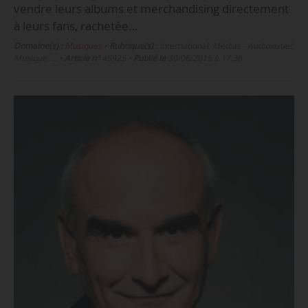
vendre leurs albums et merchandising directement
à leurs fans, rachetée…
Domaine(s) :
Musiques
•
Rubrique(s) :
International, Médias - Audiovisuel,
Musique, …
•
Article n°
45925
•
Publié le
30/06/2015 à 17:36