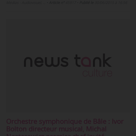
Médias - Audiovisuel, …
•
Article n°
45917
•
Publié le
30/06/2015 à 16:56
Orchestre symphonique de Bâle : Ivor
Bolton directeur musical, Michal