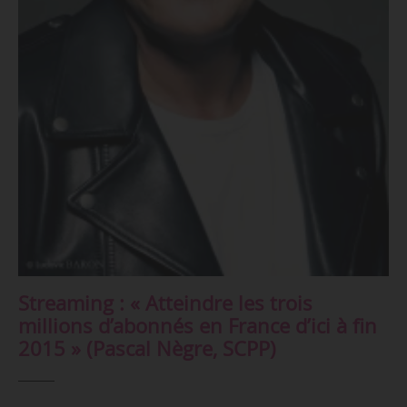
Streaming : « Atteindre les trois
millions d’abonnés en France d’ici à fin
2015 » (Pascal Nègre, SCPP)