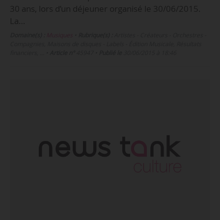
30 ans, lors d’un déjeuner organisé le 30/06/2015.
La…
Domaine(s) :
Musiques
•
Rubrique(s) :
Artistes - Créateurs - Orchestres -
Compagnies, Maisons de disques - Labels - Édition Musicale, Résultats
financiers, …
•
Article n°
45947
•
Publié le
30/06/2015 à 18:46