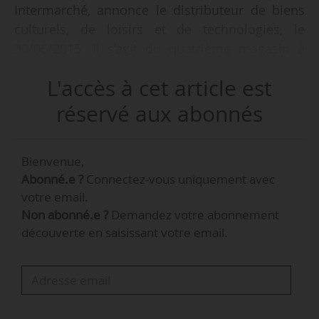
Intermarché, annonce le distributeur de biens
culturels, de loisirs et de technologies, le
30/06/2015. Il s’agit du quatrième magasin à
s’implanter au sein du réseau Intermarché,
L'accès à cet article est
après Belleville-sur-Saône, Crest et Aubenas.
« Ces ouvertures laissent entrevoir l’arrivée
réservé aux abonnés
d’autres FNAC dans des magasins franchisés
Intermarché », précise la société. Il s’agit du
Bienvenue,
e
189
magasin FNAC, l’enseigne en comptant 115
Abonné.e ?
Connectez-vous uniquement avec
en France et 74 à l’étranger. Il est situé dans la
votre email.
galerie commerciale de l’Intermarché des
Non abonné.e ?
Demandez votre abonnement
Epenottes, en sortie de Dole, et propose les
découverte en saisissant votre email.
rayons livre, disque, dvd, gaming, micro‐
informatique, téléphonie, son, photo,
téléphonie, cartes cadeaux, coffrets cadeaux et
billetterie.