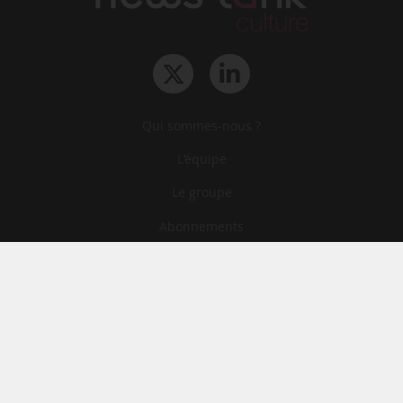
Qui sommes-nous ?
L‘équipe
Le groupe
Abonnements
Contact
Archives
CGA
Mentions légales
Confidentialité