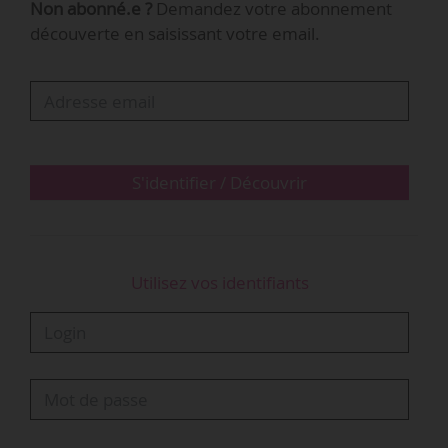
Non abonné.e ?
Demandez votre abonnement
possible », déclare Pascal Nègre, président de la
découverte en saisissant votre email.
SCPP, lors d’un déjeuner organisé à l’occasion
des 30 ans de la société civile de producteurs le
30/06/2015.
Le marché de l’abonnement en…
S'identifier / Découvrir
Utilisez vos identifiants