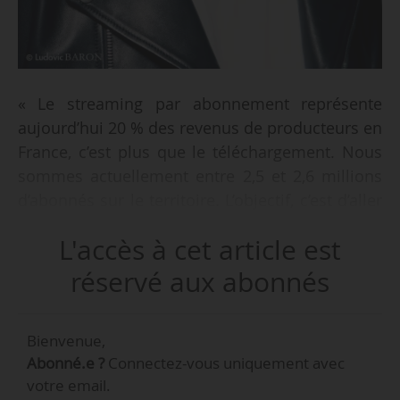
« Le streaming par abonnement représente
aujourd’hui 20 % des revenus de producteurs en
France, c’est plus que le téléchargement. Nous
sommes actuellement entre 2,5 et 2,6 millions
d’abonnés sur le territoire. L’objectif, c’est d’aller
chercher les 3 millions d’ici à fin 2015. Pour
L'accès à cet article est
quelles raisons ? Parce que lorsqu’un produit
commence à toucher 5 % de la population, il
réservé aux abonnés
devient un produit “mass market”. Une fois ce
cap atteint, on peut s’attendre à un véritable
Bienvenue,
effet “boule de neige” dans le public et donc à
Abonné.e ?
Connectez-vous uniquement avec
un basculement du marché. Avec l’arrivée d’un
votre email.
acteur comme Apple, atteindre cet objectif est