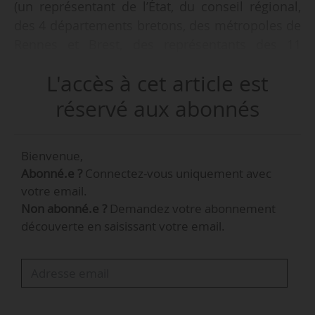
(un représentant de l’État, du conseil régional,
des 4 départements bretons, des métropoles de
Rennes et Brest, des représentants des 11
agglomérations et de chacune des 4
L'accès à cet article est
associations départementales des maires)
siégeront à ce Conseil des collectivités. Cette
réservé aux abonnés
instance travaillera en concertation étroite avec
les professionnels et artistes des différentes
Bienvenue,
filières culturelles.
Abonné.e ?
Connectez-vous uniquement avec
votre email.
Un Pacte d’avenir pour la Bretagne a été signé
Non abonné.e ?
Demandez votre abonnement
entre la Région et l’État le 04/12/2013. Il affirme
découverte en saisissant votre email.
les singularités de la Bretagne en matière
culturelle et propose une gouvernance
spécifique des politiques publiques dans ce
domaine, associant l’État, le conseil régional et
les collectivités territoriales. Le 3CB est né de