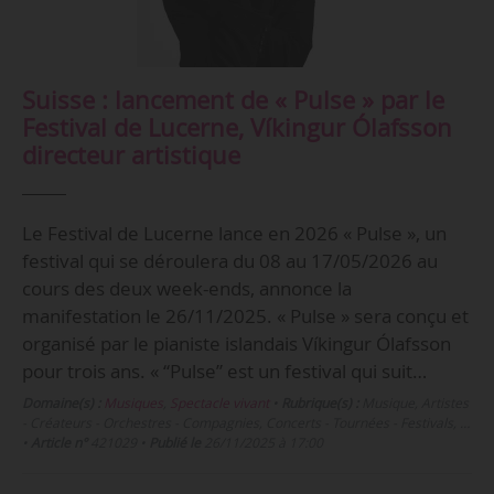
Suisse : lancement de « Pulse » par le
Festival de Lucerne, Víkingur Ólafsson
directeur artistique
Le Festival de Lucerne lance en 2026 « Pulse », un
festival qui se déroulera du 08 au 17/05/2026 au
cours des deux week-ends, annonce la
manifestation le 26/11/2025. « Pulse » sera conçu et
organisé par le pianiste islandais Víkingur Ólafsson
pour trois ans. « “Pulse” est un festival qui suit…
Domaine(s) :
Musiques
,
Spectacle vivant
•
Rubrique(s) :
Musique, Artistes
- Créateurs - Orchestres - Compagnies, Concerts - Tournées - Festivals, …
•
Article n°
421029
•
Publié le
26/11/2025 à 17:00