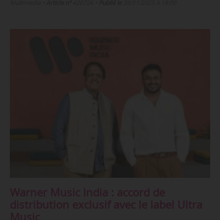
Multimedia
•
Article n°
420726
•
Publié le
26/11/2025 à 18:00
Warner Music India : accord de
distribution exclusif avec le label Ultra
Music