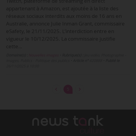
Twitch, plateforme de streaming en direct
appartenant à Amazon, est ajoutée à la liste des
réseaux sociaux interdits aux moins de 16 ans en
Australie, annonce Julie Inman Grant, commissaire
eSafety, le 21/11/2025. L’interdiction entre en
vigueur le 10/12/2025. La commissaire justifie
cette…
Domaine(s) :
Nouvelles images
•
Rubrique(s) :
Jeu vidéo, Photographie -
Images, Publics - Politique des publics
•
Article n°
420888
•
Publié le
26/11/2025 à 10:00
5