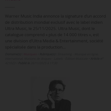
Warner Music India annonce la signature d’un accord
de distribution mondial exclusif avec le label indien
Ultra Music, le 25/11/2025. Ultra Music, dont le
catalogue comprend « plus de 14 000 titres », est
une division d’Ultra Media & Entertainment, société
spécialisée dans la production…
Domaine(s) :
Musiques
•
Rubrique(s) :
Streaming - Musique en ligne,
International, Maisons de disques - Labels - Édition Musicale
•
Article n°
421023
•
Publié le
26/11/2025 à 17:30