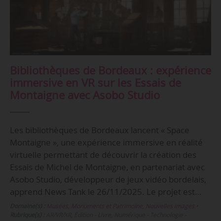
Bibliothèques de Bordeaux : expérience
immersive en VR sur les Essais de
Montaigne avec Asobo Studio
Les bibliothèques de Bordeaux lancent « Space
Montaigne », une expérience immersive en réalité
virtuelle permettant de découvrir la création des
Essais de Michel de Montaigne, en partenariat avec
Asobo Studio, développeur de jeux vidéo bordelais,
apprend News Tank le 26/11/2025. Le projet est…
Domaine(s) :
Musées, Monuments et Patrimoine
,
Nouvelles images
•
Rubrique(s) :
AR/VR/XR, Édition - Livre, Numérique - Technologie -