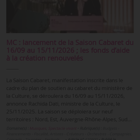
MC : lancement de la Saison Cabaret du
16/09 au 15/11/2026 ; les fonds d’aide
à la création renouvelés
La Saison Cabaret, manifestation inscrite dans le
cadre du plan de soutien au cabaret du ministère de
la Culture, se déroulera du 16/09 au 15/11/2026,
annonce Rachida Dati, ministre de la Culture, le
25/11/2025. La saison se déploiera sur neuf
territoires : Nord, Est, Auvergne-Rhône-Alpes, Sud…
Domaine(s) :
Musiques
,
Spectacle vivant
•
Rubrique(s) :
Budgets -
Financements - Fiscalité, Artistes - Créateurs - Orchestres - Compagnies,
Concerts - Tournées - Festivals, …
•
Article n°
420900
•
Publié le