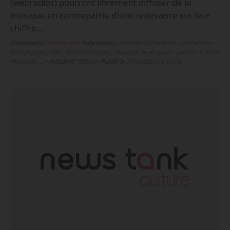
(webradios) pourront librement diffuser de la
musique en contrepartie d’une redevance sur leur
chiffre…
Domaine(s) :
Musiques
•
Rubrique(s) :
Artistes - Créateurs - Orchestres -
Compagnies, État - Administrations, Maisons de disques - Labels - Édition
Musicale, …
•
Article n°
70043
•
Publié le
27/05/2016 à 18:06