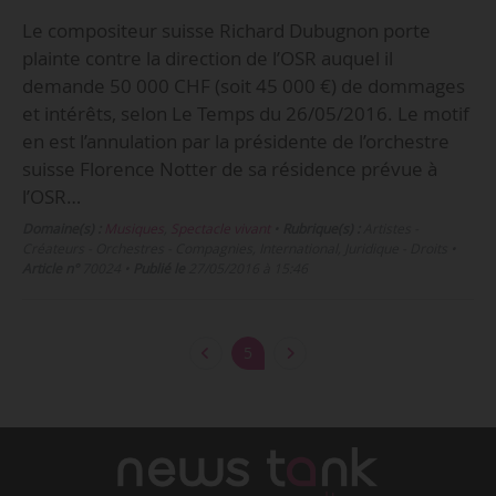
Le compositeur suisse Richard Dubugnon porte
plainte contre la direction de l’OSR auquel il
demande 50 000 CHF (soit 45 000 €) de dommages
et intérêts, selon Le Temps du 26/05/2016. Le motif
en est l’annulation par la présidente de l’orchestre
suisse Florence Notter de sa résidence prévue à
l’OSR…
Domaine(s) :
Musiques
,
Spectacle vivant
•
Rubrique(s) :
Artistes -
Créateurs - Orchestres - Compagnies, International, Juridique - Droits
•
Article n°
70024
•
Publié le
27/05/2016 à 15:46
5