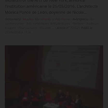
Museum of the Arts de New York, annonce
l’institution américaine le 25/05/2016. L’architecte
Mónica Ponce de León, doyenne de l’école…
Domaine(s) :
Musées, Monuments et Patrimoine
•
Rubrique(s) :
Art
contemporain - Arts numériques, Arts plastiques - Peinture - Sculpture,
Budgets - Financements - Fiscalité, …
•
Article n°
70052
•
Publié le
27/05/2016 à 17:26