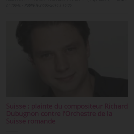
n°
70040
•
Publié le
27/05/2016 à 16:06
Suisse : plainte du compositeur Richard
Dubugnon contre l’Orchestre de la
Suisse romande