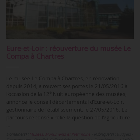
Eure-et-Loir : réouverture du musée Le
Compa à Chartres
Le musée Le Compa à Chartres, en rénovation
depuis 2014, a rouvert ses portes le 21/05/2016 à
e
l’occasion de la 12
Nuit européenne des musées,
annonce le conseil départemental d’Eure-et-Loir,
gestionnaire de l’établissement, le 27/05/2016. Le
parcours repensé « relie la question de l’agriculture
…
Domaine(s) :
Musées, Monuments et Patrimoine
•
Rubrique(s) :
Budgets -
Financements - Fiscalité, Collectivités territoriales, Expositions, …
•
Article