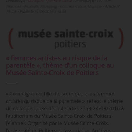
Domaine(s) :
Musiques
,
Spectacle vivant
•
Rubrique(s) :
Concerts -
Tournées - Festivals, Marketing - Communication, Musique
•
Article n°
75403
•
Publié le
31/08/2016 à 16:26
« Femmes artistes au risque de la
parentèle », thème d’un colloque au
Musée Sainte-Croix de Poitiers
« Compagne de, fille de, sœur de… : les femmes
artistes au risque de la parentèle », tel est le thème
du colloque qui se déroulera les 23 et 24/09/2016 à
l’auditorium du Musée Sainte-Croix de Poitiers
(Vienne). Organisé par le Musée Sainte-Croix,
l’université de Poitiers et l’association Archives…