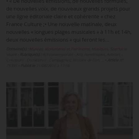
• « De nouvelles émissions, de nouvelles formules,
de nouvelles voix, de nouveaux grands projets pour
une ligne éditoriale claire et cohérente » chez
France Culture ;• Une nouvelle matinale, deux
nouvelles « longues plages musicales » à 11h et 14h,
deux nouvelles émissions « qui feront les…
Domaine(s) :
Musées, Monuments et Patrimoine
,
Musiques
,
Spectacle
vivant
•
Rubrique(s) :
Art contemporain - Arts numériques, Artistes -
Créateurs - Orchestres - Compagnies, Histoire de l'art, …
•
Article n°
75395
•
Publié le
31/08/2016 à 17:56