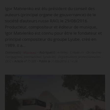
Igor Matvienko est élu président du conseil des
auteurs (principal organe de gouvernance) de la
société d’auteurs russe RAO, le 29/08/2016.
Producteur, compositeur et éditeur de musique,
Igor Matvienko est connu pour être le fondateur et
principal compositeur du groupe Lyube, créé en
1989. Il a…
Domaine(s) :
Musiques
•
Rubrique(s) :
Artistes - Créateurs - Orchestres -
Compagnies, International, Syndicats - Organisations professionnelles -
OGC
•
Article n°
75389
•
Publié le
31/08/2016 à 14:26