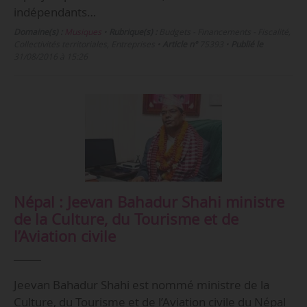
indépendants…
Domaine(s) :
Musiques
•
Rubrique(s) :
Budgets - Financements - Fiscalité,
Collectivités territoriales, Entreprises
•
Article n°
75393
•
Publié le
31/08/2016 à 15:26
Népal : Jeevan Bahadur Shahi ministre
de la Culture, du Tourisme et de
l’Aviation civile
Jeevan Bahadur Shahi est nommé ministre de la
Culture, du Tourisme et de l’Aviation civile du Népal