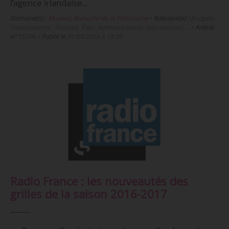
l’agence irlandaise…
Domaine(s) :
Musées, Monuments et Patrimoine
•
Rubrique(s) :
Budgets -
Financements - Fiscalité, État - Administrations, International, …
•
Article
n°
75396
•
Publié le
31/08/2016 à 18:26
Radio France : les nouveautés des
grilles de la saison 2016-2017