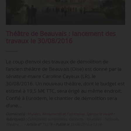
Théâtre de Beauvais : lancement des
travaux le 30/08/2016
Le coup d’envoi des travaux de démolition de
l’ancien théâtre de Beauvais (Oise) est donné par la
sénateur-maire Caroline Cayeux (LR), le
30/08/2016. Un nouveau théâtre, dont le budget est
estimé à 19,5 M€ TTC, sera érigé au même endroit.
Confié à Eurodem, le chantier de démolition sera
d’une…
Domaine(s) :
Musées, Monuments et Patrimoine
,
Spectacle vivant
•
Rubrique(s) :
Collectivités territoriales, Concerts - Tournées - Festivals,
Théâtre, …
•
Article n°
75378
•
Publié le
31/08/2016 à 13:56