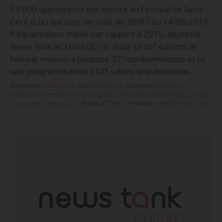
13 000 spectateurs ont assisté au Festival de Saint-
Céré (Lot) qui s’est déroulé du 30/07 au 14/08/2016,
fréquentation stable par rapport à 2015, apprend
e
News Tank le 31/08/2016. Pour sa 36
édition, le
festival musical a proposé 37 représentations et et
une programmation « Off » dans une douzaine…
Domaine(s) :
Musiques
,
Spectacle vivant
•
Rubrique(s) :
Artistes -
Créateurs - Orchestres - Compagnies, Collectivités territoriales, Concerts
- Tournées - Festivals, …
•
Article n°
75401
•
Publié le
31/08/2016 à 16:56