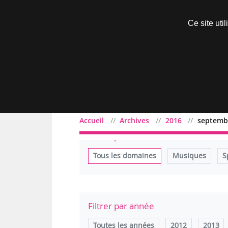
Découvrir sans engagement
Ce site uti
Menu
Accueil
Archives
2016
septemb
Filtrer par domaine
Tous les domaines
Musiques
S
Filtrer par année
Toutes les années
2012
2013