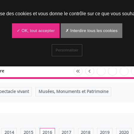
Prendre un rendez-vous
lise des cookies et vous donne le contrôle sur ce que vous souha
✓ OK, tout accepter
✗ Interdire tous les cookies
Personnaliser
re
pectacle vivant
Musées, Monuments et Patrimoine
2014
2015
2016
2017
2018
2019
2020