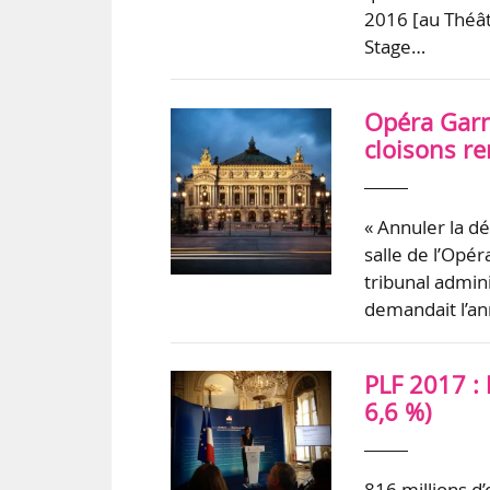
2016 [au Théât
Stage…
Opéra Garni
cloisons r
« Annuler la dé
salle de l’Opér
tribunal admini
demandait l’an
PLF 2017 : 
6,6 %)
816 millions d’