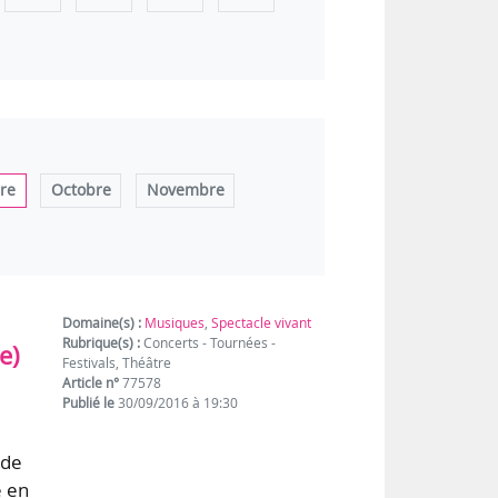
re
Octobre
Novembre
Domaine(s) :
Musiques
,
Spectacle vivant
Rubrique(s) :
Concerts - Tournées -
e)
Festivals, Théâtre
Article n°
77578
Publié le
30/09/2016 à 19:30
ude
e en