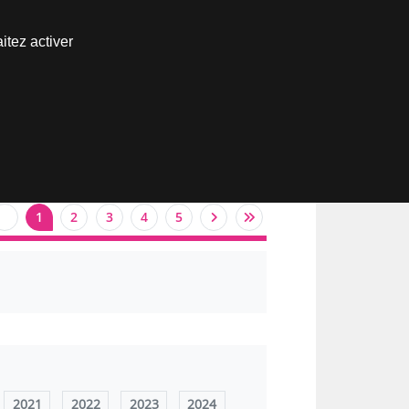
Nous joindre
itez activer
Espace abonné
1
2
3
4
5
2021
2022
2023
2024