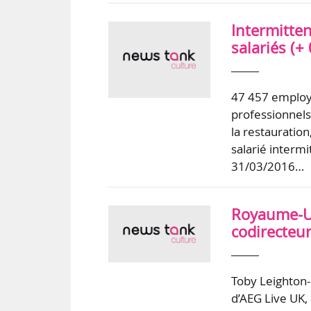
Intermitten
salariés (+
47 457 employe
professionnels
la restauratio
salarié intermi
31/03/2016…
Royaume-Un
codirecteu
Toby Leighton
d’AEG Live UK,