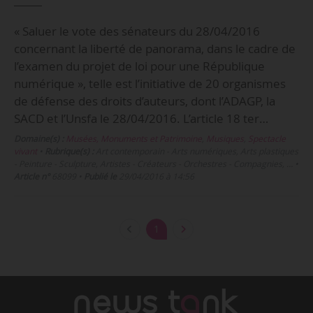
« Saluer le vote des sénateurs du 28/04/2016
concernant la liberté de panorama, dans le cadre de
l’examen du projet de loi pour une République
numérique », telle est l’initiative de 20 organismes
de défense des droits d’auteurs, dont l’ADAGP, la
SACD et l’Unsfa le 28/04/2016. L’article 18 ter…
Domaine(s) :
Musées, Monuments et Patrimoine
,
Musiques
,
Spectacle
vivant
•
Rubrique(s) :
Art contemporain - Arts numériques, Arts plastiques
- Peinture - Sculpture, Artistes - Créateurs - Orchestres - Compagnies, …
•
Article n°
68099
•
Publié le
29/04/2016 à 14:56
1