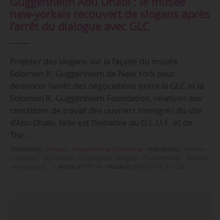
Guggenheim Abu Dhabi : le musée
new-yorkais recouvert de slogans après
l’arrêt du dialogue avec GLC
Projeter des slogans sur la façade du musée
Solomon R. Guggenheim de New York pour
dénoncer l’arrêt des négociations entre la GLC et la
Solomon R. Guggenheim Foundation, relatives aux
conditions de travail des ouvriers immigrés du site
d’Abu Dhabi, telle est l’initiative du G.L.U.F. et de
The…
Domaine(s) :
Musées, Monuments et Patrimoine
•
Rubrique(s) :
Artistes -
Créateurs - Orchestres - Compagnies, Budgets - Financements - Fiscalité,
International, …
•
Article n°
68114
•
Publié le
29/04/2016 à 17:26