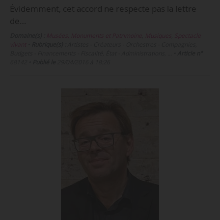
Évidemment, cet accord ne respecte pas la lettre
de…
Domaine(s) :
Musées, Monuments et Patrimoine
,
Musiques
,
Spectacle
vivant
•
Rubrique(s) :
Artistes - Créateurs - Orchestres - Compagnies,
Budgets - Financements - Fiscalité, État - Administrations, …
•
Article n°
68142
•
Publié le
29/04/2016 à 18:26