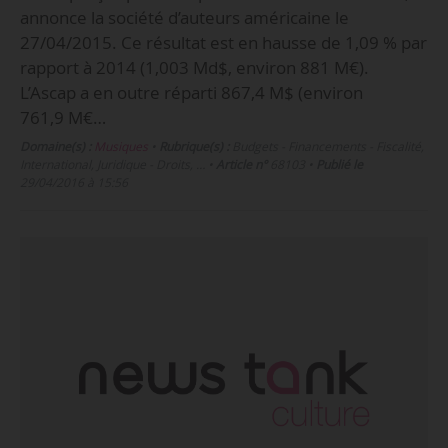
annonce la société d’auteurs américaine le
27/04/2015. Ce résultat est en hausse de 1,09 % par
rapport à 2014 (1,003 Md$, environ 881 M€).
L’Ascap a en outre réparti 867,4 M$ (environ
761,9 M€…
Domaine(s) :
Musiques
•
Rubrique(s) :
Budgets - Financements - Fiscalité,
International, Juridique - Droits, …
•
Article n°
68103
•
Publié le
29/04/2016 à 15:56