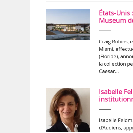
États-Unis 
Museum de 
Craig Robins, 
Miami, effect
(Floride), ann
la collection 
Caesar…
Isabelle Fe
institution
Isabelle Feldm
d’Audiens, app