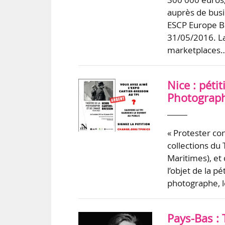
auprès de busi
ESCP Europe Bu
31/05/2016. La
marketplaces
Nice : péti
Photographi
« Protester co
collections du
Maritimes), et 
l’objet de la p
photographe, 
Pays-Bas :