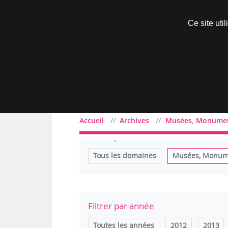
Découvrir sans engagement
Ce site uti
Menu
Accueil
Archives
Musées, Monumen
Filtrer par domaine
Tous les domaines
Musées, Monume
Filtrer par année
Toutes les années
2012
2013