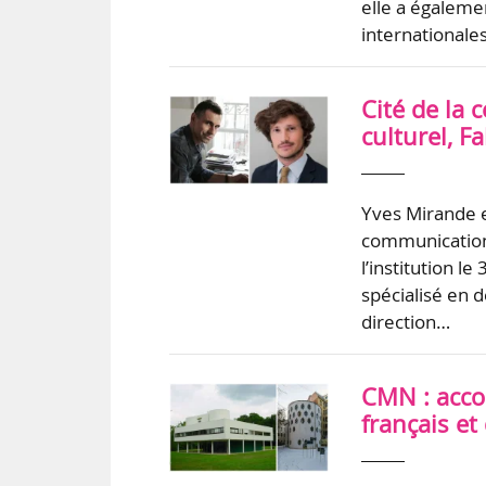
elle a égalemen
international
Cité de la
culturel, F
Yves Mirande e
communication 
l’institution l
spécialisé en 
direction…
CMN : acco
français e