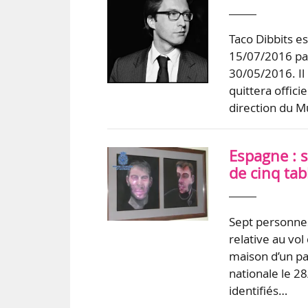
Taco Dibbits 
15/07/2016 par
30/05/2016. Il
quittera offic
direction du
Espagne : s
de cinq ta
Sept personnes
relative au vol
maison d’un par
nationale le 2
identifiés…