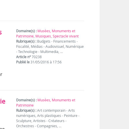
s
Domaine(s) :
Musées, Monuments et
Patrimoine
,
Musiques
,
Spectacle vivant
Rubrique(s) :
Budgets - Financements -
Fiscalité, Médias - Audiovisuel, Numérique
- Technologie - Multimedia, …
Article n°
70238
Publié le
31/05/2016 à 17:56
ur
ie
Domaine(s) :
Musées, Monuments et
Patrimoine
Rubrique(s) :
Art contemporain - Arts
numériques, Arts plastiques - Peinture -
Sculpture, Artistes - Créateurs -
Orchestres - Compagnies, …
ne,