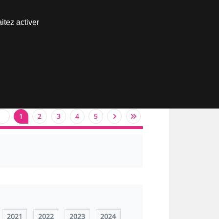
Nous joindre
itez activer
Espace abonné
1
2
3
4
5
2021
2022
2023
2024