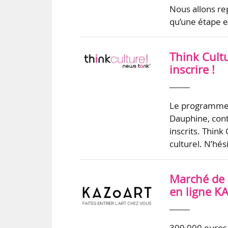
Nous allons re
qu’une étape et
Think Cult
inscrire !
Le programme d
Dauphine, conti
inscrits. Think
culturel. N’hés
Marché de l
en ligne K
300 000 euros,