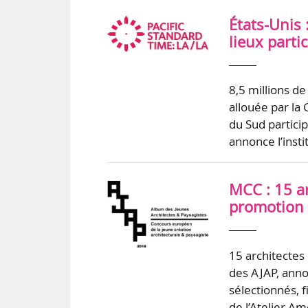
États-Unis 
lieux parti
8,5 millions de
allouée par la
du Sud particip
annonce l’inst
MCC : 15 ar
promotion
15 architectes
des AJAP, anno
sélectionnés, 
de l’Atelier A