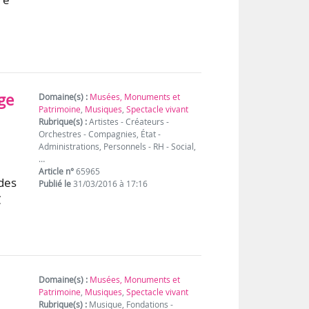
ge
Domaine(s) :
Musées, Monuments et
Patrimoine
,
Musiques
,
Spectacle vivant
Rubrique(s) :
Artistes - Créateurs -
Orchestres - Compagnies, État -
Administrations, Personnels - RH - Social,
…
Article n°
65965
 des
Publié le
31/03/2016 à 17:16
C
Domaine(s) :
Musées, Monuments et
Patrimoine
,
Musiques
,
Spectacle vivant
Rubrique(s) :
Musique, Fondations -