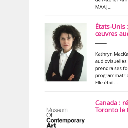
MAAJ…
États-Unis
œuvres aud
Kathryn MacKa
audiovisuelles
prendra ses fo
programmatrice
Elle était…
Canada : r
Toronto le