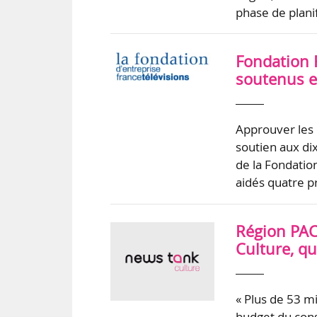
phase de plani
Fondation F
soutenus e
Approuver les c
soutien aux dix
de la Fondation
aidés quatre pr
Région PACA
Culture, qu
« Plus de 53 mi
budget du cons