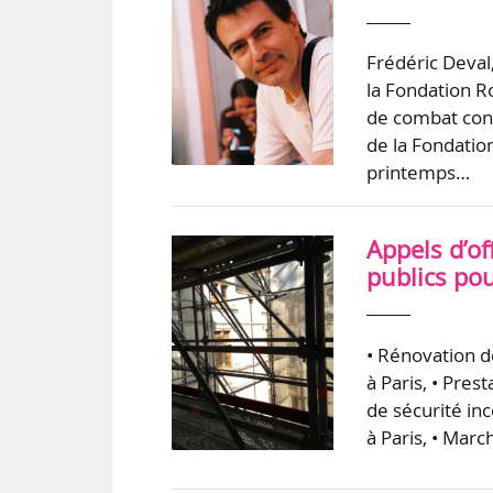
Frédéric Deval
la Fondation R
de combat cont
de la Fondation
printemps…
Appels d’o
publics po
• Rénovation d
à Paris, • Pre
de sécurité inc
à Paris, • Mar