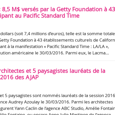
: 8,5 M$ versés par la Getty Foundation à 4
cipant au Pacific Standard Time
 dollars (soit 7,4 millions d’euros), telle est la somme total
 Getty Foundation à 43 établissements culturels de Californ
ant à la manifestation « Pacific Standard Time : LA/LA »,
itution américaine le 30/03/2016. Parmi eux, le Lacma…
chitectes et 5 paysagistes lauréats de la
 2016 des AJAP
 et 5 paysagistes sont nommés lauréats de la session 201
nce Audrey Azoulay le 30/03/2016. Parmi les architectes
figurent Yann Caclin de l’agence ABC Studio, Amélie Fontai
mélie Fontaine, ou encore Anne-Julie Martinon de l’agence