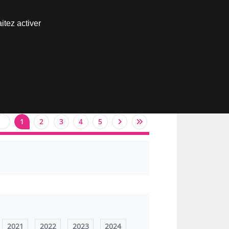
Nous joindre
itez activer
Espace abonné
1
2
3
4
5
2021
2022
2023
2024