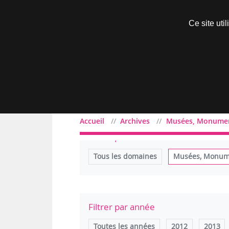
Découvrir sans engagement
Ce site uti
Menu
Accueil
Archives
Musées, Monumen
Filtrer par domaine
Tous les domaines
Musées, Monume
Filtrer par année
Toutes les années
2012
2013