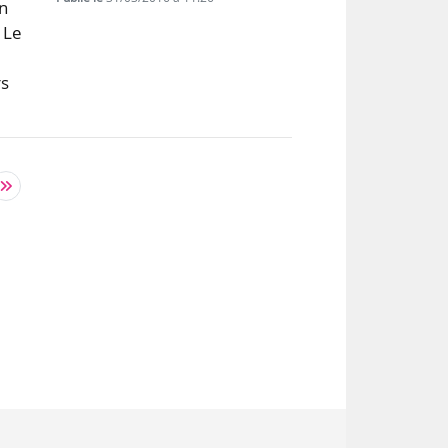
n
 Le
rs