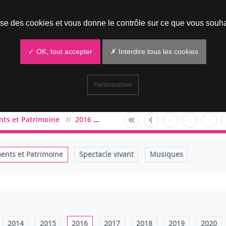
Prendre un rendez-vous
lise des cookies et vous donne le contrôle sur ce que vous souha
✓ OK, tout accepter
✗ Interdire tous les cookies
Personnaliser
ts et Patrimoine
2016
mars
nts et Patrimoine
Spectacle vivant
Musiques
2014
2015
2016
2017
2018
2019
2020