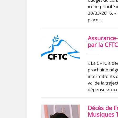
« une priorité 
30/03/2016. « 
place…
Assurance-
par la CFT
« La CFTC a dé
prochaine négo
intermittents d
valide la traje
dépenses/rec
Décès de F
Musiques T