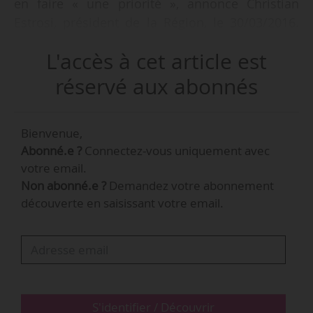
en faire « une priorité », annonce Christian
Estrosi, président de la Région, le 30/03/2016.
« Un plan, doté de plus de 5 millions d’euros,
L'accès à cet article est
sera mis en place afin de protéger et de rénover
notre patrimoine exceptionnel », précise la
réservé aux abonnés
Région qui doit voter le détail de son budget
primitif 2016 le 08/04/2016. Le budget global
Bienvenue,
présenté s’élève à 2,2 milliards d’euros.
Abonné.e ?
Connectez-vous uniquement avec
votre email.
Non abonné.e ?
Demandez votre abonnement
découverte en saisissant votre email.
S'identifier / Découvrir