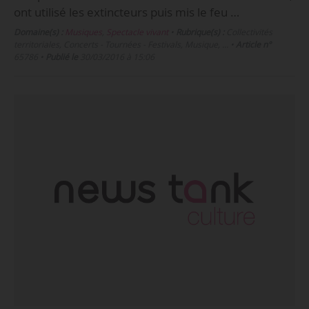
ont utilisé les extincteurs puis mis le feu …
Domaine(s) :
Musiques
,
Spectacle vivant
•
Rubrique(s) :
Collectivités
territoriales, Concerts - Tournées - Festivals, Musique, …
•
Article n°
65786
•
Publié le
30/03/2016 à 15:06