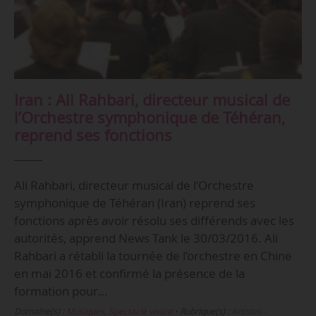
Iran : Ali Rahbari, directeur musical de
l’Orchestre symphonique de Téhéran,
reprend ses fonctions
Ali Rahbari, directeur musical de l’Orchestre
symphonique de Téhéran (Iran) reprend ses
fonctions après avoir résolu ses différends avec les
autorités, apprend News Tank le 30/03/2016. Ali
Rahbari a rétabli la tournée de l’orchestre en Chine
en mai 2016 et confirmé la présence de la
formation pour…
Domaine(s) :
Musiques
,
Spectacle vivant
•
Rubrique(s) :
Artistes -