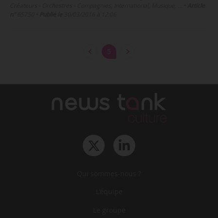
Créateurs - Orchestres - Compagnies, International, Musique, …
•
Article
n°
65750
•
Publié le
30/03/2016 à 12:06
5
Qui sommes-nous ?
L‘équipe
Le groupe