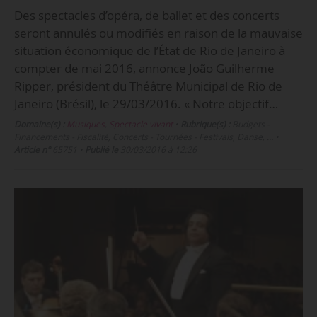
Des spectacles d’opéra, de ballet et des concerts
seront annulés ou modifiés en raison de la mauvaise
situation économique de l’État de Rio de Janeiro à
compter de mai 2016, annonce João Guilherme
Ripper, président du Théâtre Municipal de Rio de
Janeiro (Brésil), le 29/03/2016. « Notre objectif…
Domaine(s) :
Musiques
,
Spectacle vivant
•
Rubrique(s) :
Budgets -
Financements - Fiscalité, Concerts - Tournées - Festivals, Danse, …
•
Article n°
65751
•
Publié le
30/03/2016 à 12:26