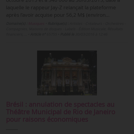
laquelle le rappeur Jay-Z relançait la plateforme
après l’avoir acquise pour 56,2 M$ (environ…
Domaine(s) :
Musiques
•
Rubrique(s) :
Artistes - Créateurs - Orchestres -
Compagnies, Maisons de disques - Labels - Édition Musicale, Résultats
financiers, …
•
Article n°
65755
•
Publié le
30/03/2016 à 12:46
Brésil : annulation de spectacles au
Théâtre Municipal de Rio de Janeiro
pour raisons économiques