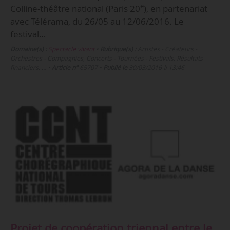
e
Colline-théâtre national (Paris 20
), en partenariat
avec Télérama, du 26/05 au 12/06/2016. Le
festival…
Domaine(s) :
Spectacle vivant
•
Rubrique(s) :
Artistes - Créateurs -
Orchestres - Compagnies, Concerts - Tournées - Festivals, Résultats
financiers, …
•
Article n°
65707
•
Publié le
30/03/2016 à 13:46
Projet de coopération triennal entre le