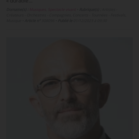
« durable…
Domaine(s) :
Musiques
,
Spectacle vivant
•
Rubrique(s) :
Artistes -
Créateurs - Orchestres - Compagnies, Concerts - Tournées - Festivals,
Musique
•
Article n°
308096
•
Publié le
01/12/2023 à 09:30