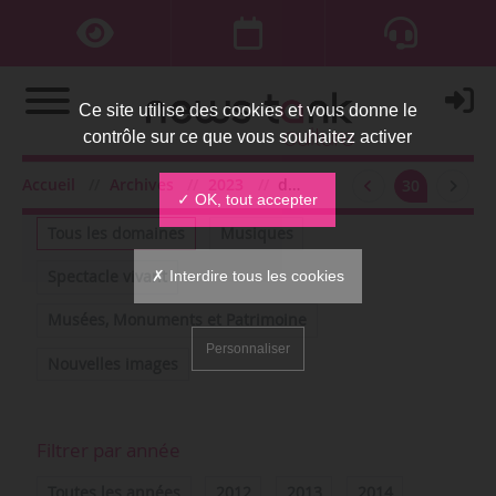
Ce site utilise des cookies et vous donne le
contrôle sur ce que vous souhaitez activer
Accueil
Archives
2023
décembre
30
Filtrer par domaine
✓ OK, tout accepter
Tous les domaines
Musiques
✗ Interdire tous les cookies
Spectacle vivant
Musées, Monuments et Patrimoine
Personnaliser
Nouvelles images
Filtrer par année
Toutes les années
2012
2013
2014