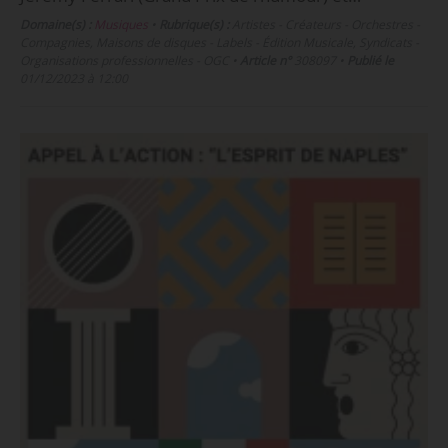
Domaine(s) :
Musiques
•
Rubrique(s) :
Artistes - Créateurs - Orchestres -
Compagnies, Maisons de disques - Labels - Édition Musicale, Syndicats -
Organisations professionnelles - OGC
•
Article n°
308097
•
Publié le
01/12/2023 à 12:00