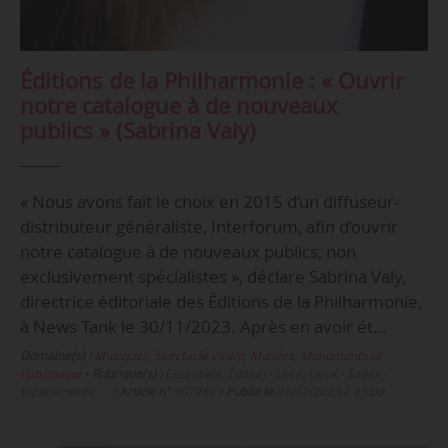
Éditions de la Philharmonie : « Ouvrir
notre catalogue à de nouveaux
publics » (Sabrina Valy)
« Nous avons fait le choix en 2015 d’un diffuseur-
distributeur généraliste, Interforum, afin d’ouvrir
notre catalogue à de nouveaux publics, non
exclusivement spécialistes », déclare Sabrina Valy,
directrice éditoriale des Éditions de la Philharmonie,
à News Tank le 30/11/2023. Après en avoir ét…
Domaine(s) :
Musiques
,
Spectacle vivant
,
Musées, Monuments et
Patrimoine
•
Rubrique(s) :
Essentiels, Édition - Livre, Lieux - Salles -
Equipements, …
•
Article n°
307980
•
Publié le
01/12/2023 à 13:00