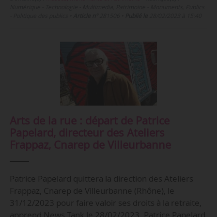
Numérique - Technologie - Multimedia, Patrimoine - Monuments, Publics
- Politique des publics
•
Article n°
281506
•
Publié le
28/02/2023 à 15:40
Arts de la rue : départ de Patrice
Papelard, directeur des Ateliers
Frappaz, Cnarep de Villeurbanne
Patrice Papelard quittera la direction des Ateliers
Frappaz, Cnarep de Villeurbanne (Rhône), le
31/12/2023 pour faire valoir ses droits à la retraite,
apprend News Tank le 28/02/2023. Patrice Papelard