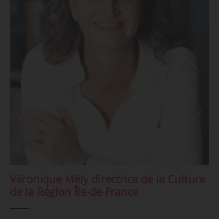
Véronique Mély directrice de la Culture
de la Région Île-de-France