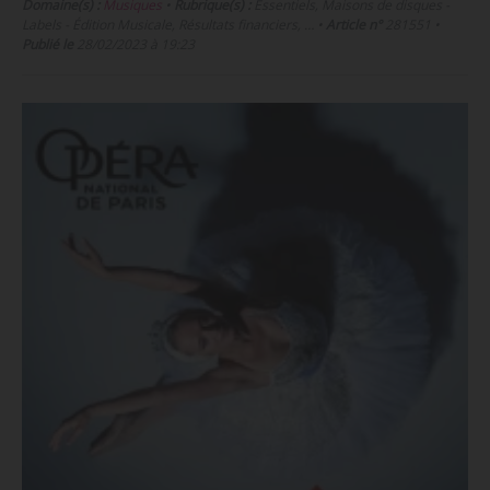
Domaine(s) :
Musiques
•
Rubrique(s) :
Essentiels, Maisons de disques -
Labels - Édition Musicale, Résultats financiers, …
•
Article n°
281551
•
Publié le
28/02/2023 à 19:23