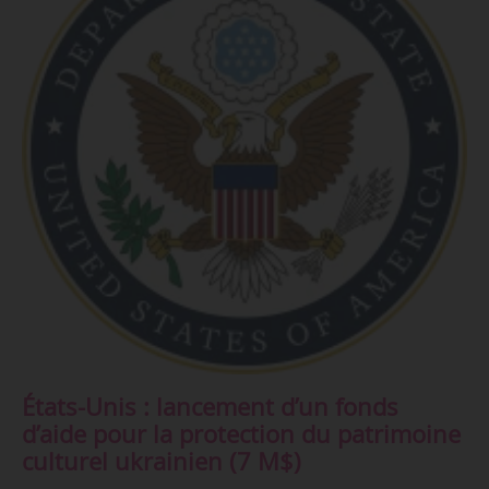
États-Unis : lancement d’un fonds
d’aide pour la protection du patrimoine
culturel ukrainien (7 M$)