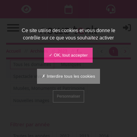
Ce site utilise des cookies et vous donne le
contrôle sur ce que vous souhaitez activer
Accueil
Archives
2023
février
1
Filtrer par domaine
✓ OK, tout accepter
Tous les domaines
Musiques
✗ Interdire tous les cookies
Spectacle vivant
Musées, Monuments et Patrimoine
Personnaliser
Nouvelles images
Filtrer par année
Toutes les années
2012
2013
2014