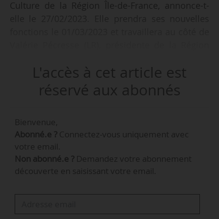
Culture de la Région Île-de-France, annonce-t-
elle le 27/02/2023. Elle prendra ses nouvelles
fonctions le 01/03/2023 et travaillera au côté de
Valérie Pécresse (LR), présidente de la Région
Île-de-France depuis décembre 2015.
L'accès à cet article est
Véronique Mély dirige la mission Arts et Culture
réservé aux abonnés
de Sciences Po Paris depuis septembre 2022.
Avant cela, elle a notamment occupé les postes
Bienvenue,
de directrice de la communication de Sciences
Abonné.e ?
Connectez-vous uniquement avec
Po Paris (2021-2022), de consultante
votre email.
indépendante chez Antium SA (2018-2021) et de
Non abonné.e ?
Demandez votre abonnement
directrice du programme Digital Strategy And
découverte en saisissant votre email.
Transformation Lead de l’agence bruxelloise ICF
Mostra (2015-2018).
Elle succédera à Éric Gross qui occupait le poste