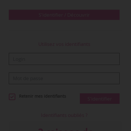
depuis septembre 2018 et deviendra chargé de
mission auprès du DGS de la Région IDF. À ce
S'identifier / Découvrir
titre, il…
Utilisez vos identifiants
Retenir mes identifiants
S'identifier
Identifiants oubliés ?