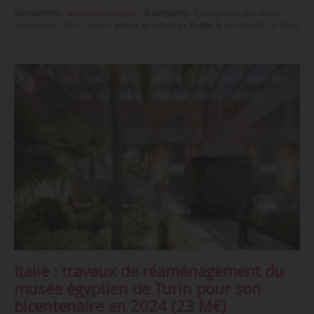
Domaine(s) :
Nouvelles images
•
Rubrique(s) :
Entreprises, Jeu vidéo,
Personnels - RH - Social
•
Article n°
304864
•
Publié le
31/10/2023 à 15:40
Italie : travaux de réaménagement du
musée égyptien de Turin pour son
bicentenaire en 2024 (23 M€)