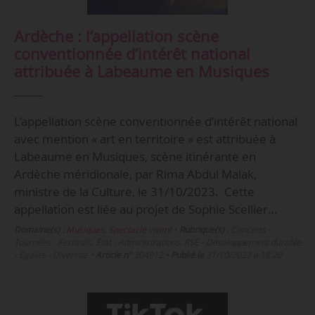
Ardèche : l’appellation scène
conventionnée d’intérêt national
attribuée à Labeaume en Musiques
L’appellation scène conventionnée d’intérêt national
avec mention « art en territoire » est attribuée à
Labeaume en Musiques, scène itinérante en
Ardèche méridionale, par Rima Abdul Malak,
ministre de la Culture, le 31/10/2023. Cette
appellation est liée au projet de Sophie Scellier…
Domaine(s) :
Musiques
,
Spectacle vivant
•
Rubrique(s) :
Concerts -
Tournées - Festivals, État - Administrations, RSE - Développement durable
- Égalité - Diversité
•
Article n°
304912
•
Publié le
31/10/2023 à 18:20