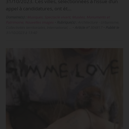
31/10/2023. Ces villes, sélectionnées à l’issue d’un
appel à candidatures, ont ét…
Domaine(s) :
Musiques
,
Spectacle vivant
,
Musées, Monuments et
Patrimoine
,
Nouvelles images
•
Rubrique(s) :
Architecture - Urbanisme,
Collectivités territoriales, International, …
•
Article n°
304817
•
Publié le
31/10/2023 à 13:40