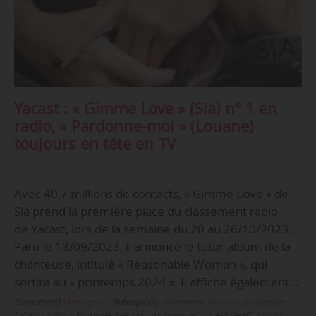
Yacast : « Gimme Love » (Sia) n° 1 en
radio, « Pardonne-moi » (Louane)
toujours en tête en TV
Avec 40,7 millions de contacts, « Gimme Love » de
Sia prend la première place du classement radio
de Yacast, lors de la semaine du 20 au 26/10/2023.
Paru le 13/09/2023, il annonce le futur album de la
chanteuse, intitulé « Reasonable Woman », qui
sortira au « printemps 2024 ». Il affiche également…
Domaine(s) :
Musiques
•
Rubrique(s) :
Essentiels, Maisons de disques -
Labels - Édition Musicale, Médias - Audiovisuel, …
•
Article n°
304622
•