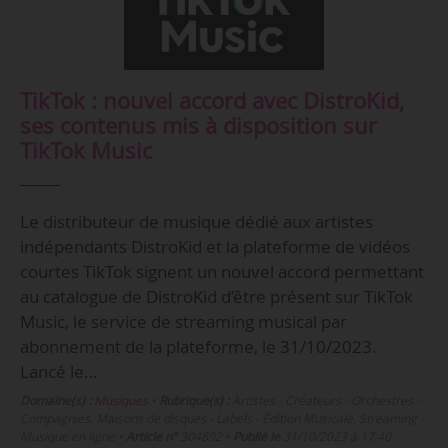
TikTok : nouvel accord avec DistroKid,
ses contenus mis à disposition sur
TikTok Music
Le distributeur de musique dédié aux artistes
indépendants DistroKid et la plateforme de vidéos
courtes TikTok signent un nouvel accord permettant
au catalogue de DistroKid d’être présent sur TikTok
Music, le service de streaming musical par
abonnement de la plateforme, le 31/10/2023.
Lancé le…
Domaine(s) :
Musiques
•
Rubrique(s) :
Artistes - Créateurs - Orchestres -
Compagnies, Maisons de disques - Labels - Édition Musicale, Streaming -
Musique en ligne
•
Article n°
304892
•
Publié le
31/10/2023 à 17:40