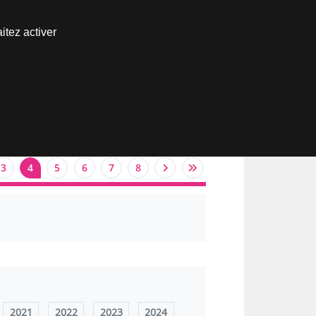
Nous joindre
itez activer
Espace abonné
3
4
5
6
7
8
2021
2022
2023
2024