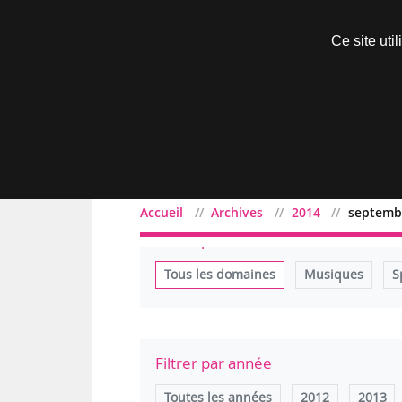
Découvrir sans engagement
Ce site uti
Menu
Accueil
Archives
2014
septemb
Filtrer par domaine
Tous les domaines
Musiques
S
Filtrer par année
Toutes les années
2012
2013