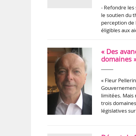
- Refondre les 
le soutien du t
perception de l
éligibles aux ai
« Des avanc
domaines »
« Fleur Pelle
Gouvernement 
limitées. Mais
trois domaines
législatives su