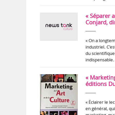
« Séparer ar
Conjard, di
« On a longtem
industriel. C’es
du scientifique
indispensable. 
« Marketing
éditions D
« Éclairer le l
en général, qu
marketing, mais