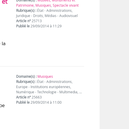
 et
Domaine(s) :
Musées, Monuments et
Patrimoine
,
Musiques
,
Spectacle vivant
Rubrique(s) :
État - Administrations,
Juridique - Droits, Médias - Audiovisuel
Article n°
25713
Publié le
29/09/2014 à 11:29
 la
Domaine(s) :
Musiques
Rubrique(s) :
État - Administrations,
Europe - Institutions européennes,
Numérique - Technologie - Multimedia, …
Article n°
25663
Publié le
29/09/2014 à 11:00
ope