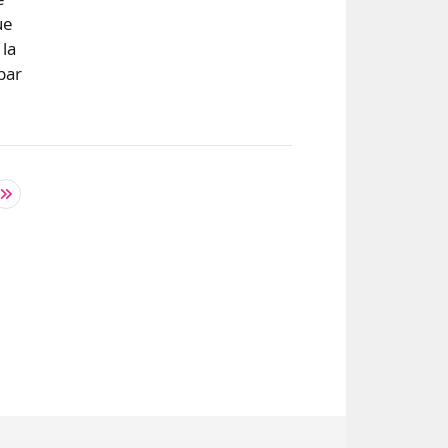
ue
 la
par