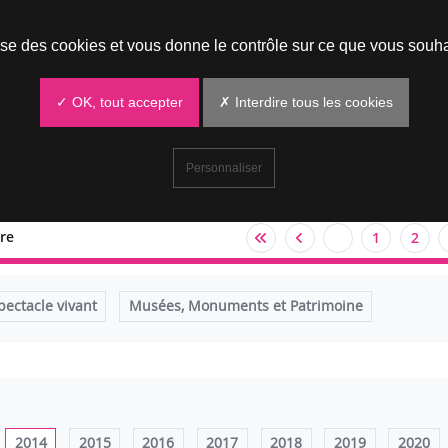
Prendre un rendez-vous
lise des cookies et vous donne le contrôle sur ce que vous souha
✓ OK, tout accepter
✗ Interdire tous les cookies
Personnaliser
re
1
2
pectacle vivant
Musées, Monuments et Patrimoine
2014
2015
2016
2017
2018
2019
2020