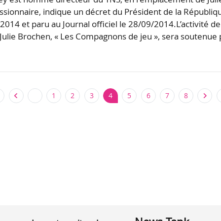
sionnaire, indique un décret du Président de la Républiq
014 et paru au Journal officiel le 28/09/2014.L’activité de
ulie Brochen, « Les Compagnons de jeu », sera soutenue 
1
2
3
4
5
6
7
8