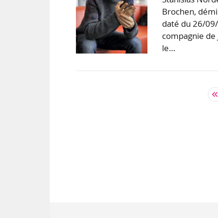
Brochen, démis
daté du 26/09/2
compagnie de J
le…