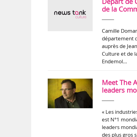
Départ de 
de la Com
Camille Domang
département de
auprès de Jean-
Culture et de 
Endemol…
Meet The A
leaders mo
« Les industrie
est N°1 mondia
leaders mondiau
des plus gros 