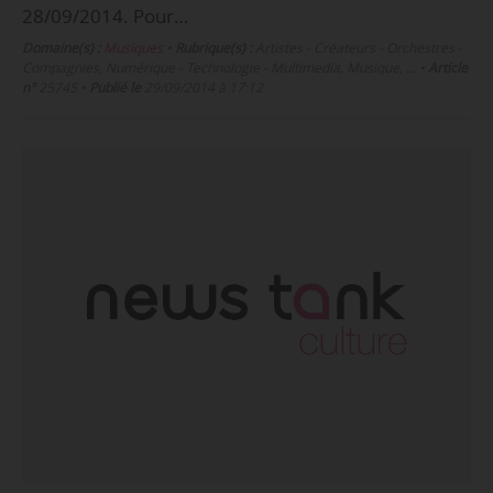
28/09/2014. Pour…
Domaine(s) :
Musiques
•
Rubrique(s) :
Artistes - Créateurs - Orchestres -
Compagnies, Numérique - Technologie - Multimedia, Musique, …
•
Article
n°
25745
•
Publié le
29/09/2014 à 17:12