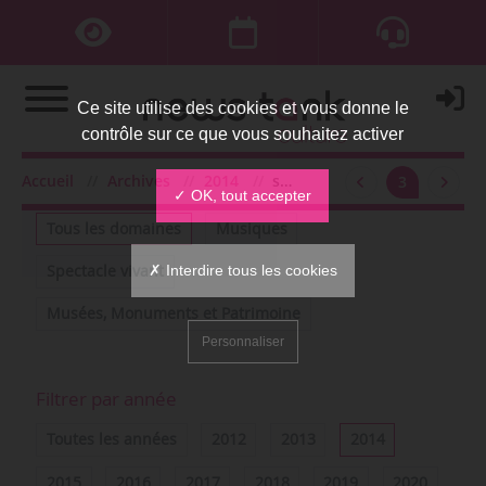
Ce site utilise des cookies et vous donne le
contrôle sur ce que vous souhaitez activer
Accueil
Archives
2014
septembre
3
Filtrer par domaine
✓ OK, tout accepter
Tous les domaines
Musiques
✗ Interdire tous les cookies
Spectacle vivant
Musées, Monuments et Patrimoine
Personnaliser
Filtrer par année
Toutes les années
2012
2013
2014
2015
2016
2017
2018
2019
2020