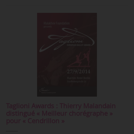
Taglioni Awards : Thierry Malandain
distingué « Meilleur chorégraphe »
pour « Cendrillon »