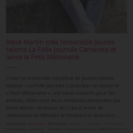
René Martin crée l’ensemble jeunes
talents La Folle Journée Camerata et
lance le Petit Mélomane
Créer un ensemble constitué de jeunes talents
baptisé « La Folle Journée Camerata » et lancer le
« Petit Mélomane », une série concerts pour les
enfants, telles sont deux initiatives annoncées par
René Martin, directeur du Créa (Centre de
réalisations et d’études artistiques) et directeur…
Domaine(s) :
Musiques
•
Rubrique(s) :
Artistes - Créateurs - Orchestres -
Compagnies, Concerts - Tournées - Festivals, Musique
•
Article n°
18419
•