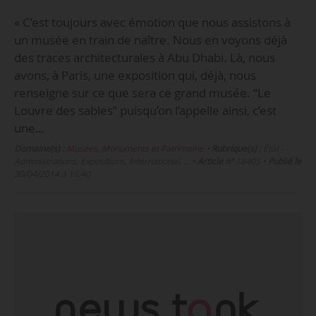
« C’est toujours avec émotion que nous assistons à
un musée en train de naître. Nous en voyons déjà
des traces architecturales à Abu Dhabi. Là, nous
avons, à Paris, une exposition qui, déjà, nous
renseigne sur ce que sera ce grand musée. “Le
Louvre des sables” puisqu’on l’appelle ainsi, c’est
une…
Domaine(s) :
Musées, Monuments et Patrimoine
•
Rubrique(s) :
État -
Administrations, Expositions, International, …
•
Article n°
18405
•
Publié le
30/04/2014 à 16:40