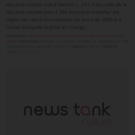
sécurité sociale visé à l’article L. 241-3 du code de la
sécurité sociale (soit 4 380 euros) et modifier les
règles de calcul d’un nombre de jours de différé à
l’issue desquels la prise en charge…
Domaine(s) :
Musées, Monuments et Patrimoine
,
Musiques
,
Spectacle
vivant
•
Rubrique(s) :
Artistes - Créateurs - Orchestres - Compagnies, État
- Administrations, Juridique - Droits, …
•
Article n°
18413
•
Publié le
30/04/2014 à 15:31