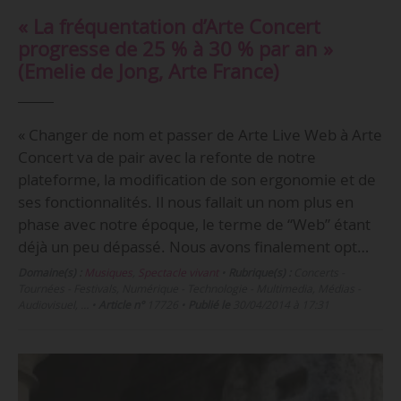
« La fréquentation d’Arte Concert
progresse de 25 % à 30 % par an »
(Emelie de Jong, Arte France)
« Changer de nom et passer de Arte Live Web à Arte
Concert va de pair avec la refonte de notre
plateforme, la modification de son ergonomie et de
ses fonctionnalités. Il nous fallait un nom plus en
phase avec notre époque, le terme de “Web” étant
déjà un peu dépassé. Nous avons finalement opt…
Domaine(s) :
Musiques
,
Spectacle vivant
•
Rubrique(s) :
Concerts -
Tournées - Festivals, Numérique - Technologie - Multimedia, Médias -
Audiovisuel, …
•
Article n°
17726
•
Publié le
30/04/2014 à 17:31