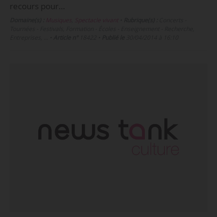
recours pour…
Domaine(s) :
Musiques
,
Spectacle vivant
•
Rubrique(s) :
Concerts -
Tournées - Festivals, Formation - Écoles - Enseignement - Recherche,
Entreprises, …
•
Article n°
18422
•
Publié le
30/04/2014 à 16:10