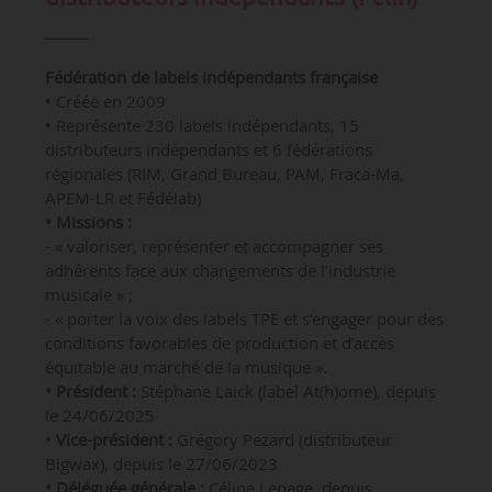
Fédération de labels indépendants française
• Créée en 2009
• Représente 230 labels indépendants, 15
distributeurs indépendants et 6 fédérations
régionales (
RIM,
Grand Bureau,
PAM,
Fraca-Ma,
APEM-LR et
Fédélab)
• Missions :
- « valoriser, représenter et accompagner ses
adhérents face aux changements de l’industrie
musicale » ;
- « porter la voix des labels TPE et s’engager pour des
conditions favorables de production et d’accès
équitable au marché de la musique ».
• Président :
Stéphane Laick (label At(h)ome), depuis
le 24/06/2025
•
Vice-président :
Grégory Pezard (distributeur
Bigwax)
, depuis le 27/06/2023
• Déléguée générale :
Céline Lepage, depuis