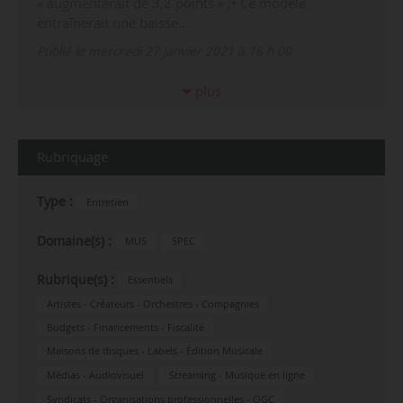
« augmenterait de 3,2 points » ;• Ce modèle
entraînerait une baisse…
Publié le mercredi 27 janvier 2021 à 18 h 00
plus
Rubriquage
Type :
Entretien
Domaine(s) :
MUS
SPEC
Rubrique(s) :
Essentiels
Artistes - Créateurs - Orchestres - Compagnies
Budgets - Financements - Fiscalité
Maisons de disques - Labels - Édition Musicale
Médias - Audiovisuel
Streaming - Musique en ligne
Syndicats - Organisations professionnelles - OGC