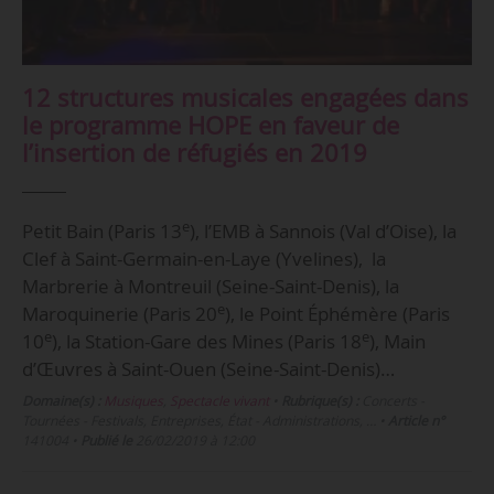
12 structures musicales engagées dans
le programme HOPE en faveur de
l’insertion de réfugiés en 2019
e
Petit Bain (Paris 13
), l’EMB à Sannois (Val d’Oise), la
Clef à Saint-Germain-en-Laye (Yvelines), la
Marbrerie à Montreuil (Seine-Saint-Denis), la
e
Maroquinerie (Paris 20
), le Point Éphémère (Paris
e
e
10
), la Station-Gare des Mines (Paris 18
), Main
d’Œuvres à Saint-Ouen (Seine-Saint-Denis)…
Domaine(s) :
Musiques
,
Spectacle vivant
•
Rubrique(s) :
Concerts -
Tournées - Festivals, Entreprises, État - Administrations, …
•
Article n°
141004
•
Publié le
26/02/2019 à 12:00