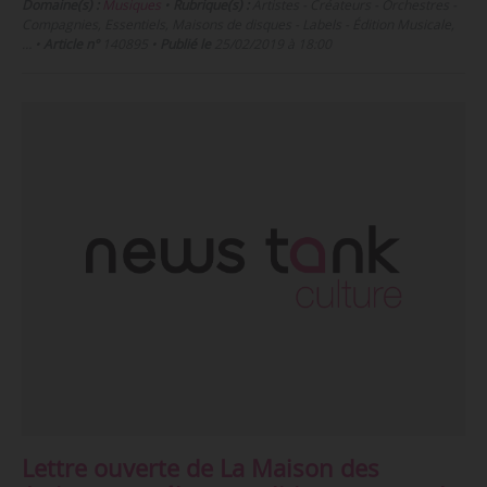
Domaine(s) :
Musiques
•
Rubrique(s) :
Artistes - Créateurs - Orchestres -
Compagnies, Essentiels, Maisons de disques - Labels - Édition Musicale,
…
•
Article n°
140895
•
Publié le
25/02/2019 à 18:00
Lettre ouverte de La Maison des