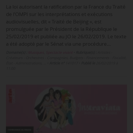
La loi autorisant la ratification par la France du Traité
de l’OMPI sur les interprétations et exécutions
audiovisuelles, dit « Traité de Beijing », est
promulguée par le Président de la République le
25/02/2019 et publiée au JO le 26/02/2019. Le texte
a été adopté par le Sénat via une procédure…
Domaine(s) :
Musiques
,
Spectacle vivant
•
Rubrique(s) :
Artistes -
Créateurs - Orchestres - Compagnies, Budgets - Financements - Fiscalité,
État - Administrations, …
•
Article n°
141017
•
Publié le
26/02/2019 à
11:00