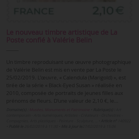
Le nouveau timbre artistique de La
Poste confié à Valérie Belin
Un timbre reproduisant une œuvre photographique
de Valérie Belin est mis en vente par La Poste le
25/02/2019. L’œuvre, « Calendula (Marigold) », est
tirée de la série « Black-Eyed Susan » réalisée en
2010, composée de portraits de jeunes filles aux
prénoms de fleurs. D’une valeur de 2,10 €, le…
Domaine(s) :
Musées, Monuments et Patrimoine
•
Rubrique(s) :
Art
contemporain - Arts numériques, Artistes - Créateurs - Orchestres -
Compagnies, Arts plastiques - Peinture - Sculpture, …
•
Article n°
140922
•
Publié le
26/02/2019 à 11:30
•
Mis à jour le
27/02/2019 à 15:06