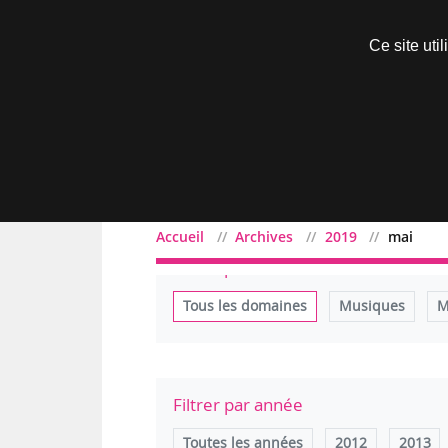
Découvrir sans engagement
Ce site uti
Menu
Accueil
Archives
2019
mai
Filtrer par domaine
Tous les domaines
Musiques
M
Filtrer par année
Toutes les années
2012
2013