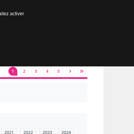
Nous joindre
itez activer
Espace abonné
1
2
3
4
5
2021
2022
2023
2024