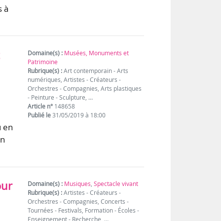
s à
t
Domaine(s) :
Musées, Monuments et
Patrimoine
Rubrique(s) :
Art contemporain - Arts
numériques, Artistes - Créateurs -
Orchestres - Compagnies, Arts plastiques
- Peinture - Sculpture, …
Article n°
148658
Publié le
31/05/2019 à 18:00
u en
un
our
Domaine(s) :
Musiques
,
Spectacle vivant
Rubrique(s) :
Artistes - Créateurs -
Orchestres - Compagnies, Concerts -
Tournées - Festivals, Formation - Écoles -
Enseignement - Recherche, …