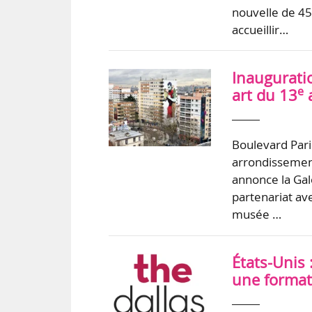
nouvelle de 45
accueillir…
Inauguratio
e
art du 13
a
Boulevard Pari
arrondissement
annonce la Gale
partenariat ave
musée …
États-Unis 
une format