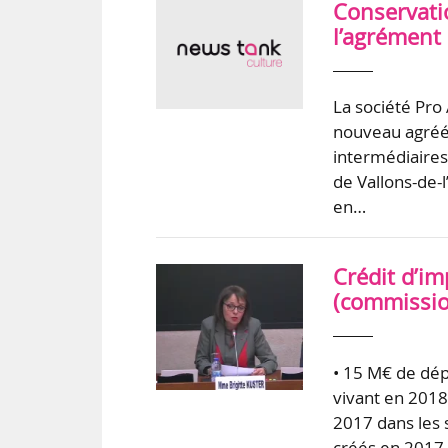
Conservati
l’agrément 
La société Pro
nouveau agréée
intermédiaires
de Vallons-de-l
en…
Crédit d’im
(commission
• 15 M€ de dép
vivant en 2018
2017 dans les s
créés en 2017 