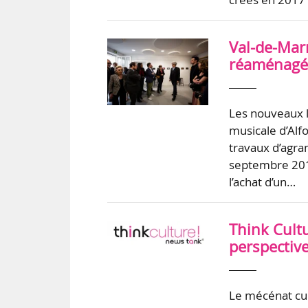
Val-de-Mar
réaménagés 
Les nouveaux l
musicale d’Alf
travaux d’agr
septembre 2018
l’achat d’un…
Think Cultu
perspective
Le mécénat cult