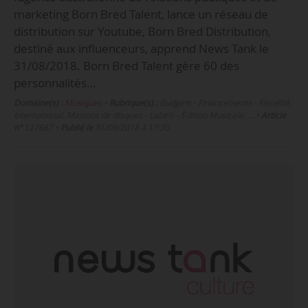
marketing Born Bred Talent, lance un réseau de
distribution sur Youtube, Born Bred Distribution,
destiné aux influenceurs, apprend News Tank le
31/08/2018. Born Bred Talent gère 60 des
personnalités…
Domaine(s) :
Musiques
•
Rubrique(s) :
Budgets - Financements - Fiscalité,
International, Maisons de disques - Labels - Édition Musicale, …
•
Article
n°
127667
•
Publié le
31/08/2018 à 17:30