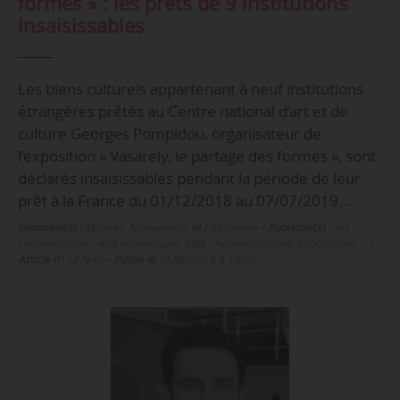
formes » : les prêts de 9 institutions
insaisissables
Les biens culturels appartenant à neuf institutions
étrangères prêtés au Centre national d’art et de
culture Georges Pompidou, organisateur de
l’exposition « Vasarely, le partage des formes », sont
déclarés insaisissables pendant la période de leur
prêt à la France du 01/12/2018 au 07/07/2019…
Domaine(s) :
Musées, Monuments et Patrimoine
•
Rubrique(s) :
Art
contemporain - Arts numériques, État - Administrations, Expositions, …
•
Article n°
127645
•
Publié le
31/08/2018 à 14:20