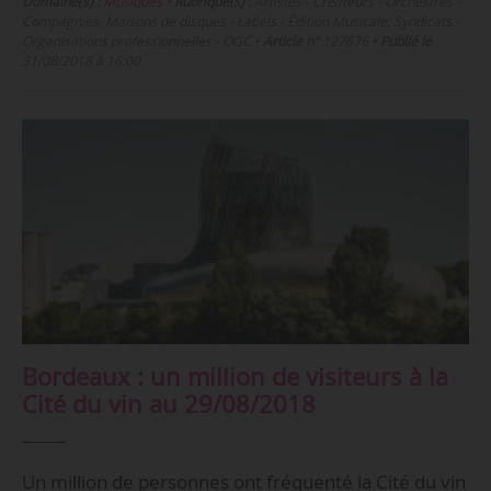
Domaine(s) :
Musiques
•
Rubrique(s) :
Artistes - Créateurs - Orchestres -
Compagnies, Maisons de disques - Labels - Édition Musicale, Syndicats -
Organisations professionnelles - OGC
•
Article n°
127676
•
Publié le
31/08/2018 à 16:00
Bordeaux : un million de visiteurs à la
Cité du vin au 29/08/2018
Un million de personnes ont fréquenté la Cité du vin