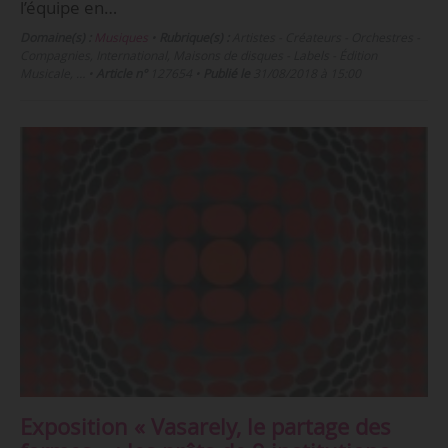
l’équipe en…
Domaine(s) :
Musiques
•
Rubrique(s) :
Artistes - Créateurs - Orchestres -
Compagnies, International, Maisons de disques - Labels - Édition
Musicale, …
•
Article n°
127654
•
Publié le
31/08/2018 à 15:00
Exposition « Vasarely, le partage des