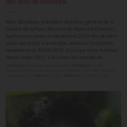
des Arts de Montréal
Marc Blondeau, président‑directeur général de la
Société de la Place des Arts de Montréal (Québec),
quittera son poste en décembre 2018 afin de faire
valoir ses droits à la retraite, annonce l’institution
canadienne le 30/08/2018. Il occupe cette fonction
depuis mars 2012. « Au cours du mandat de…
Domaine(s) :
Musiques
,
Spectacle vivant
•
Rubrique(s) :
Artistes -
Créateurs - Orchestres - Compagnies, Concerts - Tournées - Festivals,
International, …
•
Article n°
127690
•
Publié le
31/08/2018 à 18:30