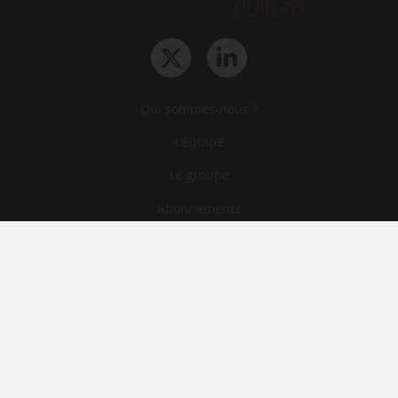
Qui sommes-nous ?
L‘équipe
Le groupe
Abonnements
Contact
Archives
CGA
Mentions légales
Confidentialité