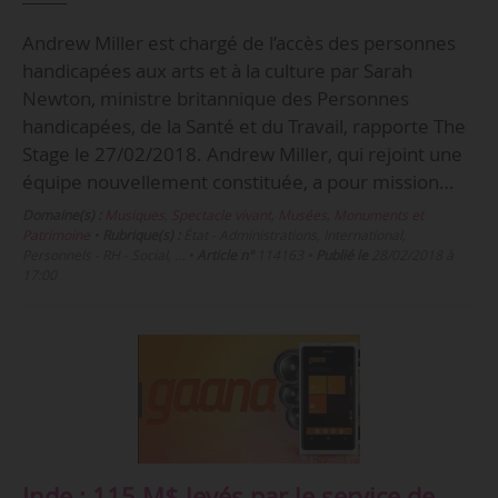
Andrew Miller est chargé de l’accès des personnes
handicapées aux arts et à la culture par Sarah
Newton, ministre britannique des Personnes
handicapées, de la Santé et du Travail, rapporte The
Stage le 27/02/2018. Andrew Miller, qui rejoint une
équipe nouvellement constituée, a pour mission…
Domaine(s) :
Musiques
,
Spectacle vivant
,
Musées, Monuments et
Patrimoine
•
Rubrique(s) :
État - Administrations, International,
Personnels - RH - Social, …
•
Article n°
114163
•
Publié le
28/02/2018 à
17:00
Inde : 115 M$ levés par le service de