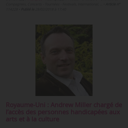
Compagnies, Concerts - Tournées - Festivals, International, …
•
Article n°
114228
•
Publié le
28/02/2018 à 17:40
Royaume-Uni : Andrew Miller chargé de
l’accès des personnes handicapées aux
arts et à la culture