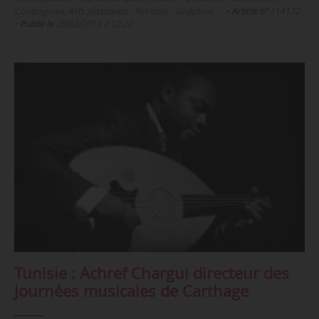
Compagnies, Arts plastiques - Peinture - Sculpture, …
•
Article n°
114172
•
Publié le
28/02/2018 à 12:20
Tunisie : Achref Chargui directeur des
Journées musicales de Carthage