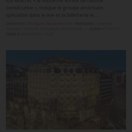
6,8 Md€) et « la septième année de hausse
consécutive », indique le groupe américain
spécialisé dans le live et la billetterie le…
Domaine(s) :
Musiques
,
Spectacle vivant
•
Rubrique(s) :
Concerts -
Tournées - Festivals, Entreprises, International, …
•
Article n°
114177
•
Publié le
28/02/2018 à 14:20