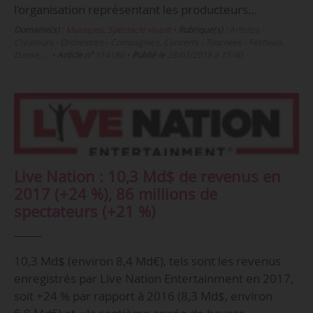
l’organisation représentant les producteurs…
Domaine(s) :
Musiques
,
Spectacle vivant
•
Rubrique(s) :
Artistes -
Créateurs - Orchestres - Compagnies, Concerts - Tournées - Festivals,
Danse, …
•
Article n°
114186
•
Publié le
28/02/2018 à 15:40
Live Nation : 10,3 Md$ de revenus en
2017 (+24 %), 86 millions de
spectateurs (+21 %)
10,3 Md$ (environ 8,4 Md€), tels sont les revenus
enregistrés par Live Nation Entertainment en 2017,
soit +24 % par rapport à 2016 (8,3 Md$, environ