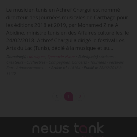
Le musicien tunisien Achref Chargui est nommé
directeur des Journées musicales de Carthage pour
les éditions 2018 et 2019, par Mohamed Zine Al
Abidine, ministre tunisien des Affaires culturelles, le
24/02/2018. Achref Chargui a dirigé le festival Les
Arts du Lac (Tunis), dédié à la musique et au…
Domaine(s) :
Musiques
,
Spectacle vivant
•
Rubrique(s) :
Artistes -
Créateurs - Orchestres - Compagnies, Concerts - Tournées - Festivals,
État - Administrations, …
•
Article n°
114164
•
Publié le
28/02/2018 à
11:40
1