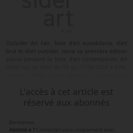
© D.R.
Outsider Art Fair, foire d’art autodidacte, d’art
brut et d’art outsider, lance sa première édition
suisse pendant la foire d’art contemporain Art
Basel qui se tient du 14 au 17/06/2018 à Bâle,
annonce Wide Open Arts, la société new-
yorkaise organisatrice des foires Outsider Art
L'accès à cet article est
Fair, le 23/02/2018. Elle se tiendra du 13 au
17/06/2018 à l’Hôtel Pullman de Bâle.
réservé aux abonnés
e
Sur le modèle des foires de New York (26
Bienvenue,
e
édition en janvier 2018) et de Paris (6
édition
Abonné.e ?
Connectez-vous uniquement avec
en octobre 2018), Outsider Art Fair Basel