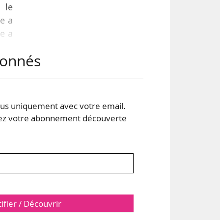
 le
re a
te a
abonnés
e un
rer
roit
s uniquement avec votre email.
 votre abonnement découverte
tifier / Découvrir