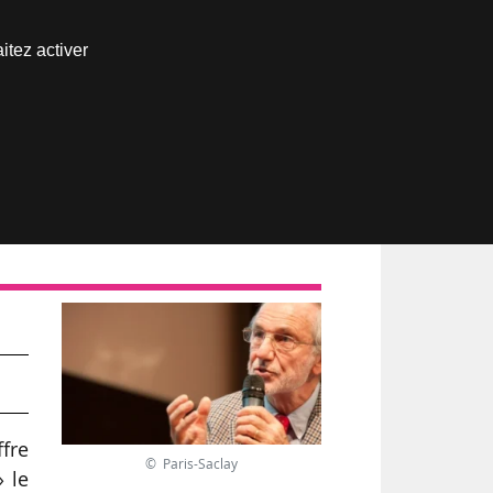
Nous joindre
itez activer
Espace abonné
 de
ffre
© Paris-Saclay
» le