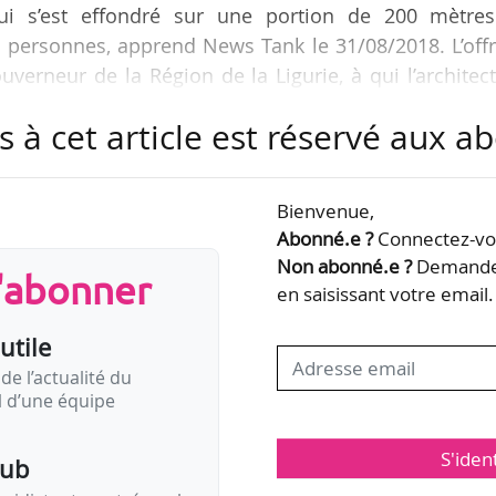
i s’est effondré sur une portion de 200 mètres
 personnes, apprend News Tank le 31/08/2018. L’off
uverneur de la Région de la Ligurie, à qui l’architec
le 28/08/2018.
s à cet article est réservé aux 
ville dont il est natif et dans laquelle il possèd
eu. « Mon engagement est d’abord moral, pour m’assu
Bienvenue,
s de Gênes et de nos qualités. Cela doit être un end
Abonné.e ?
Connectez-vou
et…
Non abonné.e ?
Demandez
s'abonner
en saisissant votre email.
utile
de l’actualité du
il d’une équipe
S'iden
pub