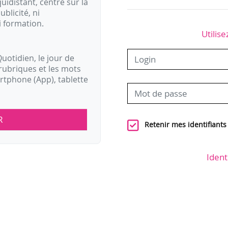
idistant, centré sur la
ublicité, ni
i formation.
Utilise
uotidien, le jour de
rubriques et les mots
artphone (App), tablette
R
Retenir mes identifiants
Ident