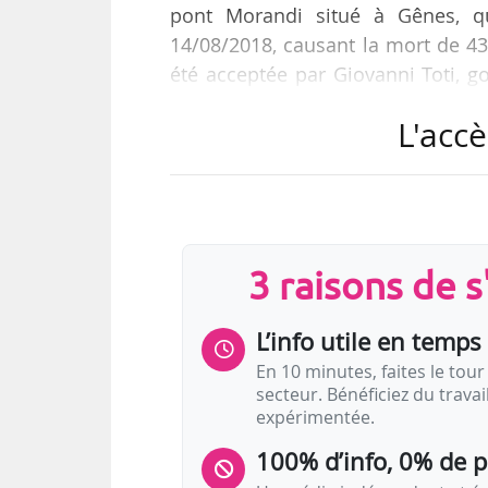
pont Morandi situé à Gênes, qu
14/08/2018, causant la mort de 43
été acceptée par Giovanni Toti, go
présenté des premières esquisses 
L'accè
Renzo Piano se trouvait à Gênes, 
bureau, lorsque le drame a eu li
que le nouveau pont aura les trait
qui à la fois évoquera la tragédie 
3 raisons de 
L’info utile en temps 
En 10 minutes, faites le tour 
secteur. Bénéficiez du trava
expérimentée.
100% d’info, 0% de 