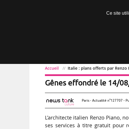
Découvrir sans engagement
Ce site uti
Menu
Accueil
Italie : plans offerts par Renz
Italie : plans offerts pa
Gênes effondré le 14/0
Paris - Actualité n°127707 - P
L’architecte italien Renzo Piano,
ses services à titre gratuit pour