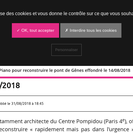
Prendre un rendez-vous
lise des cookies et vous donne le contrôle sur ce que vous souha
✓ OK, tout accepter
✗ Interdire tous les cookies
Personnaliser
o Piano pour reconstruire le pont de Gênes effondré le 14/08/2018
r Renzo Piano pour reconstruire le pont
8/2018
ublié le
31/08/2018 à 18:45
e
 notamment architecte du Centre Pompidou (Paris 4
), o
 reconstruire « rapidement mais pas dans l’urgence 