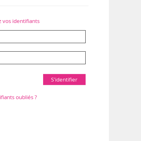
z vos identifiants
S'identifier
ifiants oubliés ?