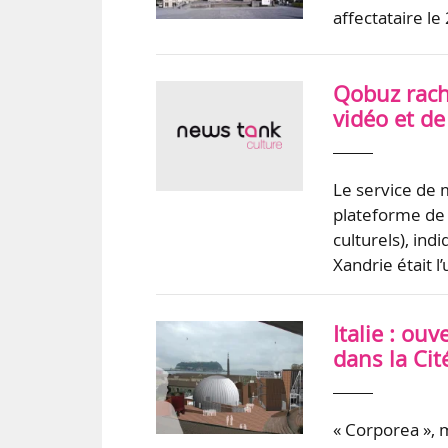
affectataire l
Qobuz rache
vidéo et de
Le service de 
plateforme de d
culturels), in
Xandrie était 
Italie : o
dans la Cit
« Corporea », 