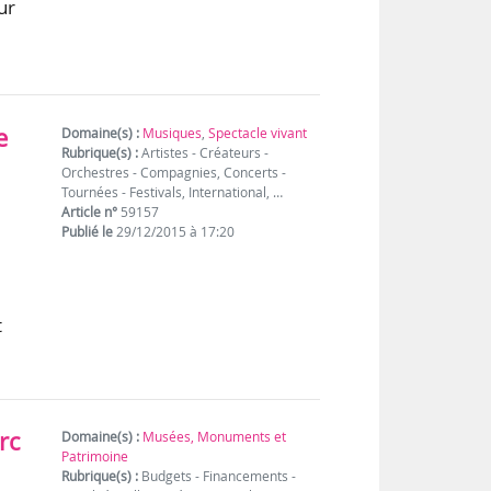
ur
e
Domaine(s) :
Musiques
,
Spectacle vivant
Rubrique(s) :
Artistes - Créateurs -
Orchestres - Compagnies, Concerts -
Tournées - Festivals, International, …
Article n°
59157
Publié le
29/12/2015 à 17:20
t
rc
Domaine(s) :
Musées, Monuments et
Patrimoine
Rubrique(s) :
Budgets - Financements -