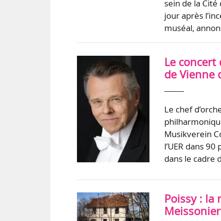
sein de la Cité
jour après l’i
muséal, annonc
Le concert
de Vienne d
Le chef d’orche
philharmonique
Musikverein Co
l’UER dans 90 
dans le cadre 
Poissy : la
Meissonier 