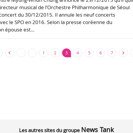
irecteur musical de l’Orchestre Philharmonique de Séoul
 concert du 30/12/2015. Il annule les neuf concerts
ec le SPO en 2016. Selon la presse coréenne du
on épouse est…
1
2
3
4
5
6
7
News Tank
Les autres sites du groupe