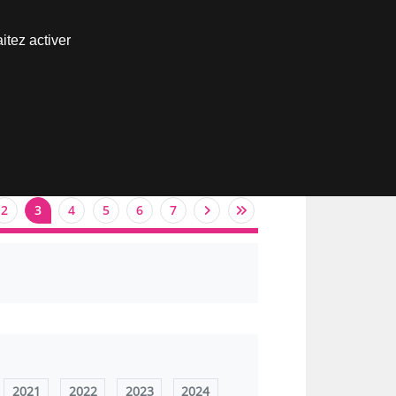
Nous joindre
itez activer
Espace abonné
2
3
4
5
6
7
2021
2022
2023
2024