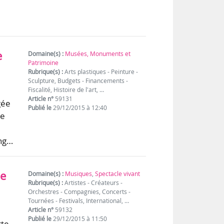
e
Domaine(s) :
Musées, Monuments et
Patrimoine
Rubrique(s) :
Arts plastiques - Peinture -
Sculpture, Budgets - Financements -
Fiscalité, Histoire de l'art, …
Article n°
59131
gée
Publié le
29/12/2015 à 12:40
de
ing…
de
Domaine(s) :
Musiques
,
Spectacle vivant
Rubrique(s) :
Artistes - Créateurs -
Orchestres - Compagnies, Concerts -
Tournées - Festivals, International, …
Article n°
59132
Publié le
29/12/2015 à 11:50
tte