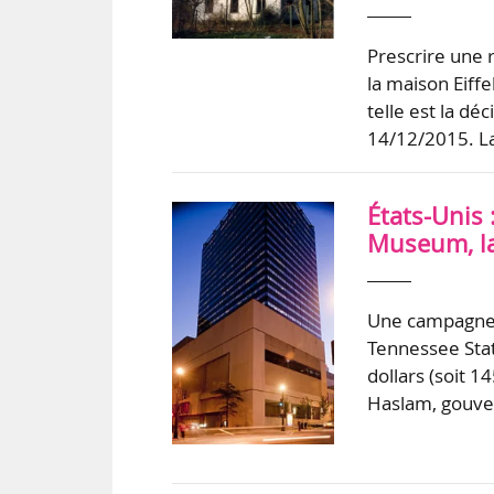
Prescrire une 
la maison Eiffe
telle est la dé
14/12/2015. La
États-Unis
Museum, la
Une campagne 
Tennessee Stat
dollars (soit 1
Haslam, gouver