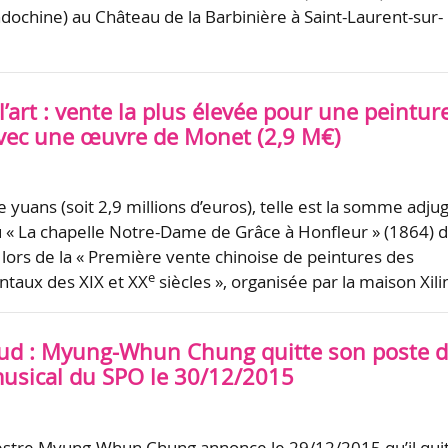
dochine) au Château de la Barbinière à Saint-Laurent-sur-
’art : vente la plus élevée pour une peintur
vec une œuvre de Monet (2,9 M€)
e yuans (soit 2,9 millions d’euros), telle est la somme adju
u « La chapelle Notre-Dame de Grâce à Honfleur » (1864) 
lors de la « Première vente chinoise de peintures des
e
ntaux des XIX et XX
siècles », organisée par la maison Xil
ud : Myung-Whun Chung quitte son poste 
musical du SPO le 30/12/2015
estre Myung-Whun Chung annonce le 29/12/2015 qu’il qui