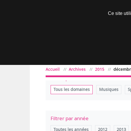
Découvrir sans engagement
Ce site uti
Menu
Accueil
Archives
2015
décembr
Filtrer par domaine
Tous les domaines
Musiques
S
Filtrer par année
Toutes les années
2012
2013