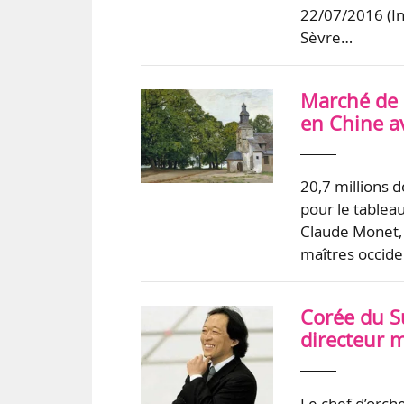
22/07/2016 (In
Sèvre…
Marché de l
en Chine a
20,7 millions d
pour le tablea
Claude Monet, 
maîtres occide
Corée du S
directeur 
Le chef d’orch