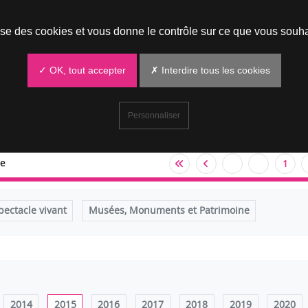
Prendre un rendez-vous
lise des cookies et vous donne le contrôle sur ce que vous souha
✓ OK, tout accepter
✗ Interdire tous les cookies
Personnaliser
e
1
pectacle vivant
Musées, Monuments et Patrimoine
2014
2015
2016
2017
2018
2019
2020