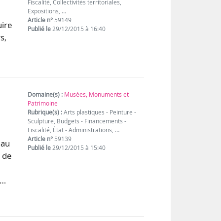
Fiscalité, Collectivités territoriales,
Expositions, …
Article n°
59149
uire
Publié le
29/12/2015 à 16:40
s,
Domaine(s) :
Musées, Monuments et
Patrimoine
Rubrique(s) :
Arts plastiques - Peinture -
Sculpture, Budgets - Financements -
Fiscalité, État - Administrations, …
Article n°
59139
eau
Publié le
29/12/2015 à 15:40
s de
e…