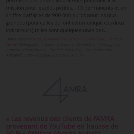
permanent et des collaborateurs ponctuels à la
mission pour les plus petites, - 13 permanents et un
chiffre d’affaires de 900 000 euros pour les plus
grandes [pour celles qui ont communiqué ces deux
indicateurs],telles sont quelques-unes des…
Domaine(s) :
Musées, Monuments et Patrimoine
,
Musiques
,
Spectacle
vivant
•
Rubrique(s) :
Artistes - Créateurs - Orchestres - Compagnies,
Budgets - Financements - Fiscalité, Marketing - Communication, …
•
Article n°
54895
•
Publié le
30/10/2015 à 17:11
« Les revenus des clients de l’AMRA
provenant de YouTube en hausse de
50 % » (Willard Ahdritz, Kobalt)