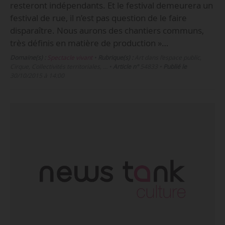
resteront indépendants. Et le festival demeurera un
festival de rue, il n’est pas question de le faire
disparaître. Nous aurons des chantiers communs,
très définis en matière de production »…
Domaine(s) :
Spectacle vivant
•
Rubrique(s) :
Art dans l’espace public,
Cirque, Collectivités territoriales, …
•
Article n°
54833
•
Publié le
30/10/2015 à 14:00