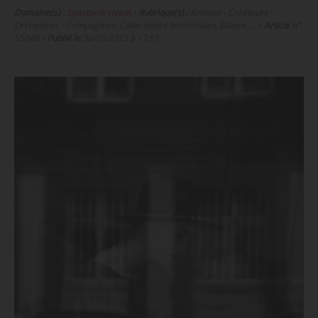
Domaine(s) :
Spectacle vivant
•
Rubrique(s) :
Artistes - Créateurs -
Orchestres - Compagnies, Collectivités territoriales, Danse, …
•
Article n°
55048
•
Publié le
30/10/2015 à 17:51