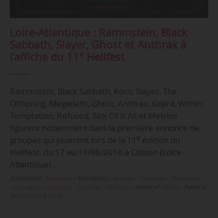
Loire-Atlantique : Rammstein, Black
Sabbath, Slayer, Ghost et Anthrax à
e
l’affiche du 11
Hellfest
Rammstein, Black Sabbath, Korn, Slayer, The
Offspring, Megadeth, Ghost, Anthrax, Gojira, Within
Temptation, Refused, Sick Of It All et Melvins
figurent notamment dans la première annonce de
e
groupes qui joueront lors de la 11
édition du
Hellfest, du 17 au 19/06/2016 à Clisson (Loire-
Atlantique)…
Domaine(s) :
Musiques
•
Rubrique(s) :
Artistes - Créateurs - Orchestres -
Compagnies, Concerts - Tournées - Festivals
•
Article n°
55033
•
Publié le
30/10/2015 à 14:48