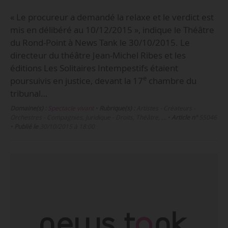
« Le procureur a demandé la relaxe et le verdict est
mis en délibéré au 10/12/2015 », indique le Théâtre
du Rond-Point à News Tank le 30/10/2015. Le
directeur du théâtre Jean-Michel Ribes et les
éditions Les Solitaires Intempestifs étaient
e
poursuivis en justice, devant la 17
chambre du
tribunal…
Domaine(s) :
Spectacle vivant
•
Rubrique(s) :
Artistes - Créateurs -
Orchestres - Compagnies, Juridique - Droits, Théâtre, …
•
Article n°
55046
•
Publié le
30/10/2015 à 18:00