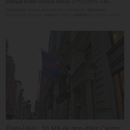
indique Israël Science Info le 27/12/2015. Cet…
Domaine(s) :
Musées, Monuments et Patrimoine
•
Rubrique(s) :
International, Musées
•
Article n°
59202
•
Publié le
31/12/2015 à 15:18
États-Unis : 10 M$ de don d’Iris Cantor