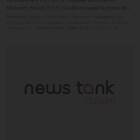
Museum depuis 2013, où elle occupait le poste de…
Domaine(s) :
Musées, Monuments et Patrimoine
•
Rubrique(s) :
Art
contemporain - Arts numériques, Arts plastiques - Peinture - Sculpture,
International, …
•
Article n°
59198
•
Publié le
31/12/2015 à 11:30