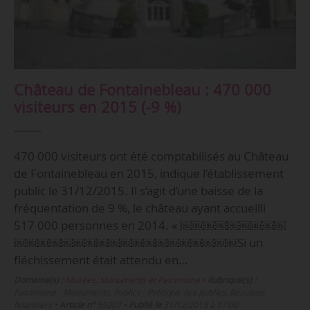
Château de Fontainebleau : 470 000
visiteurs en 2015 (-9 %)
470 000 visiteurs ont été comptabilisés au Château
de Fontainebleau en 2015, indique l’établissement
public le 31/12/2015. Il s’agit d’une baisse de la
fréquentation de 9 %, le château ayant accueilli
517 000 personnes en 2014. « ￼￼￼￼￼￼￼￼￼
￼￼￼￼￼￼￼￼￼￼￼￼￼￼￼￼￼￼￼Si un
fléchissement était attendu en…
Domaine(s) :
Musées, Monuments et Patrimoine
•
Rubrique(s) :
Patrimoine - Monuments, Publics - Politique des publics, Résultats
financiers
•
Article n°
59207
•
Publié le
31/12/2015 à 17:00