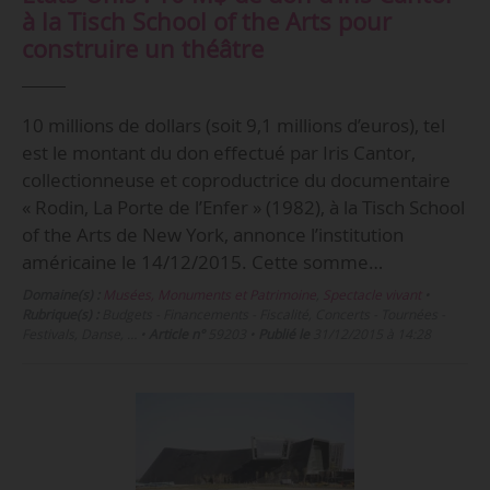
à la Tisch School of the Arts pour
construire un théâtre
10 millions de dollars (soit 9,1 millions d’euros), tel
est le montant du don effectué par Iris Cantor,
collectionneuse et coproductrice du documentaire
« Rodin, La Porte de l’Enfer » (1982), à la Tisch School
of the Arts de New York, annonce l’institution
américaine le 14/12/2015. Cette somme…
Domaine(s) :
Musées, Monuments et Patrimoine
,
Spectacle vivant
•
Rubrique(s) :
Budgets - Financements - Fiscalité, Concerts - Tournées -
Festivals, Danse, …
•
Article n°
59203
•
Publié le
31/12/2015 à 14:28