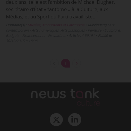
deux ans, telle est l’ambition de Michael Dugher,
secrétaire d’État « fantôme » à la Culture, aux
Médias, et au Sport du Parti travailliste…
Domaine(s) :
Musées, Monuments et Patrimoine
•
Rubrique(s) :
Art
contemporain - Arts numériques, Arts plastiques - Peinture - Sculpture,
Budgets - Financements - Fiscalité, …
•
Article n°
59191
•
Publié le
30/12/2015 à 18:08
1