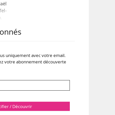
raël
Tel-
.
abonnés
ace
 le
 les
s uniquement avec votre email.
 votre abonnement découverte
tifier / Découvrir