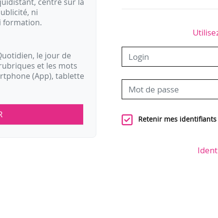
idistant, centré sur la
ublicité, ni
i formation.
Utilise
uotidien, le jour de
rubriques et les mots
artphone (App), tablette
R
Retenir mes identifiants
Ident