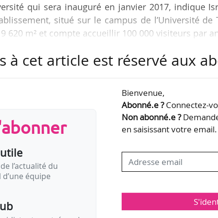
versité qui sera inauguré en janvier 2017, indique Is
ablissement, situé sur le campus de l’Université de 
 9 620 m² et compte accueillir 100 000 visiteurs par an
s à cet article est réservé aux 
d’exposition évoquant l’Arche de Noé et un esp
t aux programmes d’enrichissement destiné à ouvrir
 et de la recherche scientifique aux jeunes de tous
Bienvenue,
Abonné.e ?
Connectez-vou
Non abonné.e ?
Demandez
s'abonner
en saisissant votre email.
utile
de l’actualité du
il d’une équipe
S'iden
pub