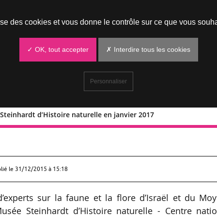
Prendre un rendez-vous
lise des cookies et vous donne le contrôle sur ce que vous souha
✓ OK, tout accepter
✗ Interdire tous les cookies
Personnaliser
Steinhardt d’Histoire naturelle en janvier 2017
 Musée Steinhardt d’Histoire naturelle 
lié le
31/12/2015 à 15:18
experts sur la faune et la flore d’Israël et du Mo
usée Steinhardt d’Histoire naturelle - Centre nati