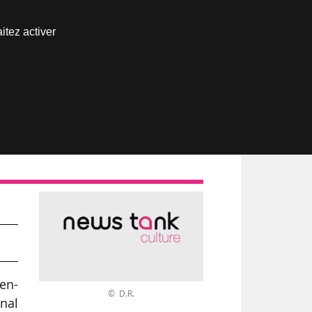
Nous joindre
itez activer
Espace abonné
en
yen-
© D.R.
onal