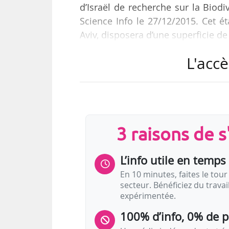
d’Israël de recherche sur la Biodi
Science Info le 27/12/2015. Cet ét
Aviv, disposera d’une superficie de
L'accè
Le musée comprendra un espace 
réservé à « la sensibilisation e
monde de l’enseignement supérieur
milieux ».
3 raisons de 
L’info utile en temps 
En 10 minutes, faites le tour 
secteur. Bénéficiez du trava
expérimentée.
100% d’info, 0% de 