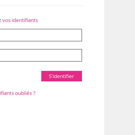
z vos identifiants
S'identifier
ifiants oubliés ?