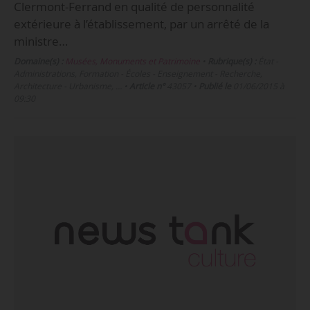
Clermont-Ferrand en qualité de personnalité
extérieure à l’établissement, par un arrêté de la
ministre…
Domaine(s) :
Musées, Monuments et Patrimoine
•
Rubrique(s) :
État -
Administrations, Formation - Écoles - Enseignement - Recherche,
Architecture - Urbanisme, …
•
Article n°
43057
•
Publié le
01/06/2015 à
09:30