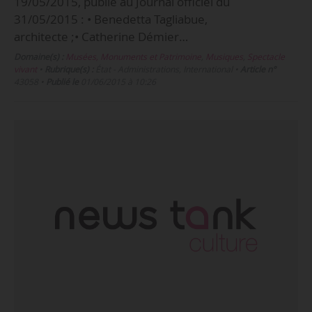
19/05/2015, publié au Journal officiel du
31/05/2015 : • Benedetta Tagliabue,
architecte ;• Catherine Démier…
Domaine(s) :
Musées, Monuments et Patrimoine
,
Musiques
,
Spectacle
vivant
•
Rubrique(s) :
État - Administrations, International
•
Article n°
43058
•
Publié le
01/06/2015 à 10:26