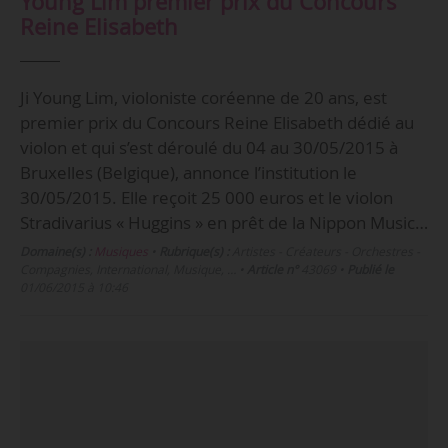
Young Lim premier prix du Concours
Reine Elisabeth
Ji Young Lim, violoniste coréenne de 20 ans, est
premier prix du Concours Reine Elisabeth dédié au
violon et qui s’est déroulé du 04 au 30/05/2015 à
Bruxelles (Belgique), annonce l’institution le
30/05/2015. Elle reçoit 25 000 euros et le violon
Stradivarius « Huggins » en prêt de la Nippon Music…
Domaine(s) :
Musiques
•
Rubrique(s) :
Artistes - Créateurs - Orchestres -
Compagnies, International, Musique, …
•
Article n°
43069
•
Publié le
01/06/2015 à 10:46