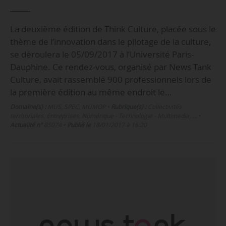
La deuxième édition de Think Culture, placée sous le
thème de l’innovation dans le pilotage de la culture,
se déroulera le 05/09/2017 à l’Université Paris-
Dauphine. Ce rendez-vous, organisé par News Tank
Culture, avait rassemblé 900 professionnels lors de
la première édition au même endroit le…
Domaine(s) :
MUS
,
SPEC
,
MUMOP
•
Rubrique(s) :
Collectivités
territoriales, Entreprises, Numérique - Technologie - Multimedia, …
•
Actualité n°
85074
•
Publié le
18/01/2017 à 16:20