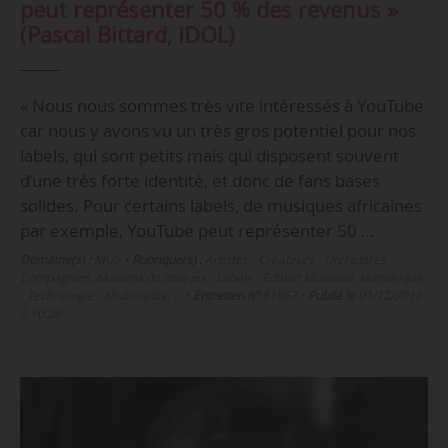
peut représenter 50 % des revenus »
(Pascal Bittard, IDOL)
« Nous nous sommes très vite intéressés à YouTube
car nous y avons vu un très gros potentiel pour nos
labels, qui sont petits mais qui disposent souvent
d’une très forte identité, et donc de fans bases
solides. Pour certains labels, de musiques africaines
par exemple, YouTube peut représenter 50 …
Domaine(s) :
MUS
•
Rubrique(s) :
Artistes - Créateurs - Orchestres -
Compagnies, Maisons de disques - Labels - Édition Musicale, Numérique
- Technologie - Multimedia, …
•
Entretien n°
81967
•
Publié le
01/12/2016
à 10:26