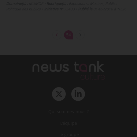
Domaine(s) :
MUMOP
•
Rubrique(s) :
Expositions, Musées, Publics -
Politique des publics
•
Initiative n°
75433
•
Publié le
01/09/2016 à 10:26
54
Qui sommes-nous ?
L‘équipe
Le groupe