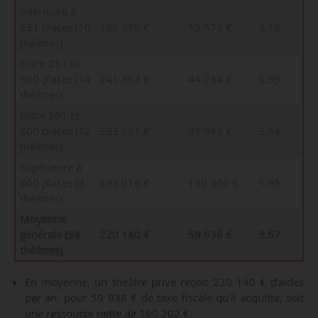
Inférieure à
251 places (10
152 375 €
15 573 €
9.78
théâtres)
Entre 251 et
500 places (14
241 363 €
44 784 €
5.39
théâtres)
Entre 501 et
800 places (12
233 631 €
91 983 €
2.54
théâtres)
Supérieure à
800 places (3
293 016 €
150 360 €
1.95
théâtres)
Moyenne
générale (39
220 140 €
59 938 €
3.67
théâtres)
En moyenne, un théâtre privé reçoit 220 140 € d’aides
par an, pour 59 938 € de taxe fiscale qu’il acquitte, soit
une ressource nette de 160 202 €.