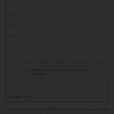
250k
200k
150k
100k
50k
0
2012-2013
2013-2014
2014-2015
2015-2016
2016-2017
Montants moyens d’aides par saison et
par théâtre
Source(s) :
ASTP
En 2016-2017, les 39 théâtres ont reçu en moyenne des