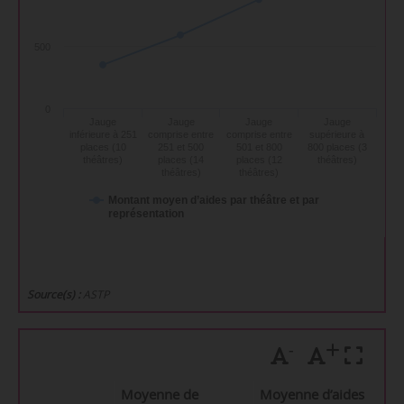
500
0
Jauge
Jauge
Jauge
Jauge
inférieure à 251
comprise entre
comprise entre
supérieure à
places (10
251 et 500
501 et 800
800 places (3
théâtres)
places (14
places (12
théâtres)
théâtres)
théâtres)
Montant moyen d’aides par théâtre et par
représentation
Source(s) :
ASTP
-
+
Moyenne de
Moyenne d’aides