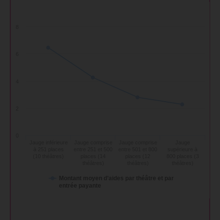
8
6
4
2
0
Jauge inférieure
Jauge comprise
Jauge comprise
Jauge
à 251 places
entre 251 et 500
entre 501 et 800
supérieure à
(10 théâtres)
places (14
places (12
800 places (3
théâtres)
théâtres)
théâtres)
Montant moyen d’aides par théâtre et par
entrée payante