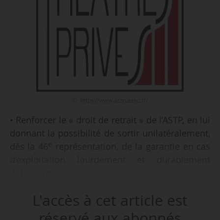
© https://www.astp.asso.fr/
• Renforcer le « droit de retrait » de l’ASTP, en lui
donnant la possibilité de sortir unilatéralement,
e
dès la 46
représentation, de la garantie en cas
d’exploitation lourdement et durablement
déficitaire,
• Instaurer un « droit de rétrocession », à savoir
L'accès à cet article est
des rémunérations forfaitaires au profit de
l’ASTP, sur les exploitations secondaires de
réservé aux abonnés