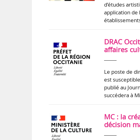
d’études artis
application de 
établissement
DRAC Occita
affaires cu
Le poste de dir
est susceptibl
publié au Jour
succédera à Mi
MC : la cré
décision ma