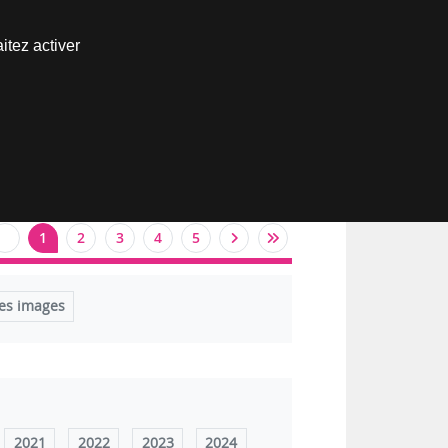
Nous joindre
itez activer
Espace abonné
1
2
3
4
5
es images
2021
2022
2023
2024