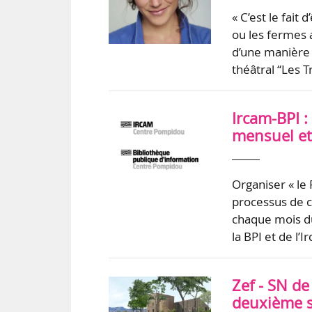
« C’est le fait 
ou les fermes a
d’une manière d
théâtral “Les T
Ircam-BPI :
mensuel et 
Organiser « le 
processus de c
chaque mois du
la BPI et de l
Zef - SN de
deuxième s