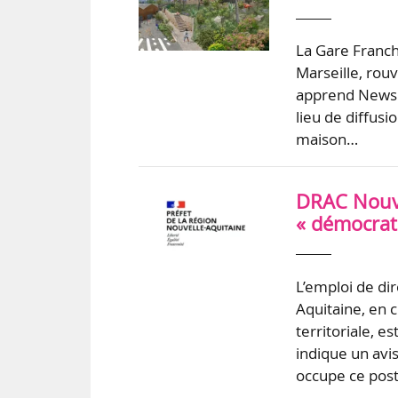
La Gare Franch
Marseille, rou
apprend News T
lieu de diffusi
maison…
DRAC Nouvel
« démocrati
L’emploi de di
Aquitaine, en c
territoriale, e
indique un avis
occupe ce pos