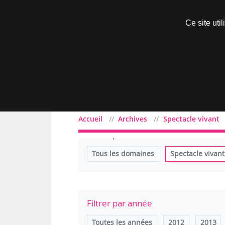
Découvrir sans engagement
Ce site uti
Menu
Accueil
Archives
Spectacle vivant
Filtrer par domaine
Tous les domaines
Spectacle vivant
Filtrer par année
Toutes les années
2012
2013