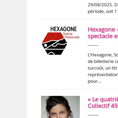
29/08/2025. DE
période, soit 
Hexagone -
spectacle 
L’Hexagone, Sc
de billetterie 
surcoût, un ti
représentation
pour…
« Le quatr
Collectif 