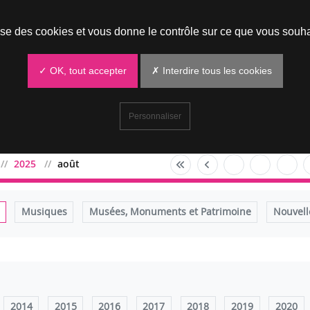
Prendre un rendez-vous
lise des cookies et vous donne le contrôle sur ce que vous souha
✓ OK, tout accepter
✗ Interdire tous les cookies
Personnaliser
2025
août
Musiques
Musées, Monuments et Patrimoine
Nouvell
2014
2015
2016
2017
2018
2019
2020