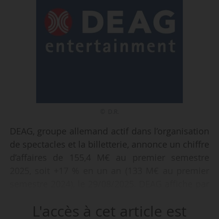
© D.R.
DEAG, groupe allemand actif dans l’organisation
de spectacles et la billetterie, annonce un chiffre
d’affaires de 155,4 M€ au premier semestre
2025, soit +17 % en un an (133 M€ au premier
semestre 2024), le 29/08/2025. DEAG affiche par
ailleurs un EBITDA à 6,6 M€ au terme de la
L'accès à cet article est
période, soit 112 % de mieux qu’au premier