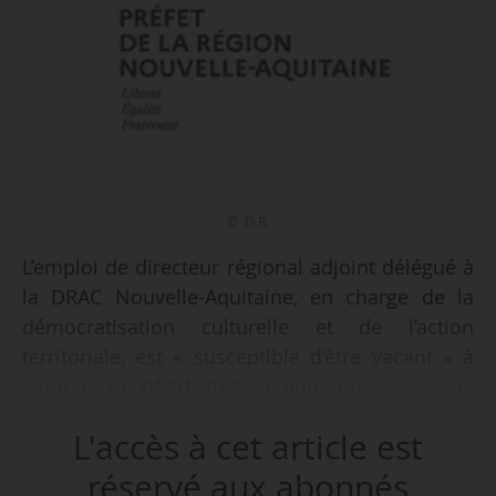
© D.R.
L’emploi de directeur régional adjoint délégué à
la DRAC Nouvelle-Aquitaine, en charge de la
démocratisation culturelle et de l’action
territoriale, est « susceptible d’être vacant » à
compter du 01/01/2026, indique un avis publié
au Journal officiel le 29/08/2025. Sophie
L'accès à cet article est
Lecointe occupe ce poste depuis le 01/01/2022.
réservé aux abonnés