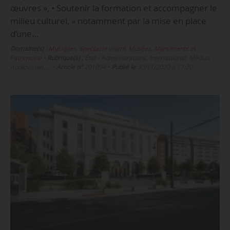
œuvres », • Soutenir la formation et accompagner le
milieu culturel, « notamment par la mise en place
d’une…
Domaine(s) :
Musiques
,
Spectacle vivant
,
Musées, Monuments et
Patrimoine
•
Rubrique(s) :
État - Administrations, International, Médias -
Audiovisuel, …
•
Article n°
201094
•
Publié le
30/11/2020 à 17:20