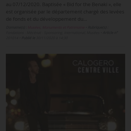
au 07/12/2020. Baptisée « Bid for the Benaki », elle
est organisée par le département chargé des levées
de fonds et du développement du…
Domaine(s) :
Musées, Monuments et Patrimoine
•
Rubrique(s) :
Fondations - Mécénat - Sponsoring, International, Musées
•
Article n°
201014
•
Publié le
30/11/2020 à 14:30