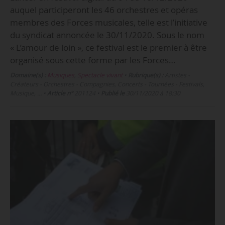
auquel participeront les 46 orchestres et opéras
membres des Forces musicales, telle est l’initiative
du syndicat annoncée le 30/11/2020. Sous le nom
« L’amour de loin », ce festival est le premier à être
organisé sous cette forme par les Forces…
Domaine(s) :
Musiques
,
Spectacle vivant
•
Rubrique(s) :
Artistes -
Créateurs - Orchestres - Compagnies, Concerts - Tournées - Festivals,
Musique, …
•
Article n°
201124
•
Publié le
30/11/2020 à 18:30