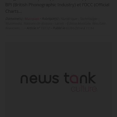
BPI (British Phonographic Industry) et l’OCC (Official
Charts…
Domaine(s) :
Musiques
•
Rubrique(s) :
Numérique - Technologie -
Multimedia, Maisons de disques - Labels - Édition Musicale, Résultats
financiers, …
•
Article n°
13152
•
Publié le
02/01/2014 à 11:14