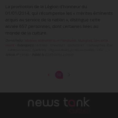
La promotion de la Légion d’honneur du
01/01/2014, qui récompense les « mérites éminents
acquis au service de la nation », distingue cette
année 657 personnes, dont certaines liées au
monde de la culture.
Domaine(s) :
Musées, Monuments et Patrimoine
,
Musiques
,
Spectacle
vivant
•
Rubrique(s) :
Artistes - Créateurs - Orchestres - Compagnies, État
- Administrations, Syndicats - Organisations professionnelles - OGC, …
•
Article n°
13149
•
Publié le
02/01/2014 à 09:00
50