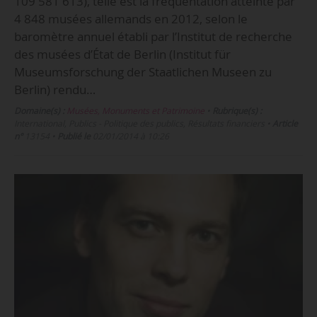
109 581 613), telle est la fréquentation atteinte par
4 848 musées allemands en 2012, selon le
baromètre annuel établi par l’Institut de recherche
des musées d’État de Berlin (Institut für
Museumsforschung der Staatlichen Museen zu
Berlin) rendu…
Domaine(s) :
Musées, Monuments et Patrimoine
•
Rubrique(s) :
International, Publics - Politique des publics, Résultats financiers
•
Article
n°
13154
•
Publié le
02/01/2014 à 10:26