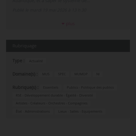
Atlantique, et à saper le système de…
Publié le mardi 19 mai 2026 à 13 h 30
plus
Rubriquage
Type :
Actualité
Domaine(s) :
MUS
SPEC
MUMOP
NI
Rubrique(s) :
Essentiels
Publics - Politique des publics
RSE - Développement durable - Égalité - Diversité
Artistes - Créateurs - Orchestres - Compagnies
État - Administrations
Lieux - Salles - Equipements