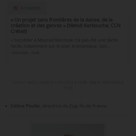
Actualités
« Un projet sans frontières de la danse, de la
création et des genres » (Mehdi Kerkouche, CCN
Créteil)
« Succéder à Mourad Merzouki n’a pas été une tâche
facile, notamment sur le plan économique. Son…
19/04/2024 - 16:40
Fiche n° 46023, créée le 11/05/2022 à 16:08 - MàJ le 28/05/2026 à
11:25
Céline Poulin
, directrice du
Frac
Île-de-France