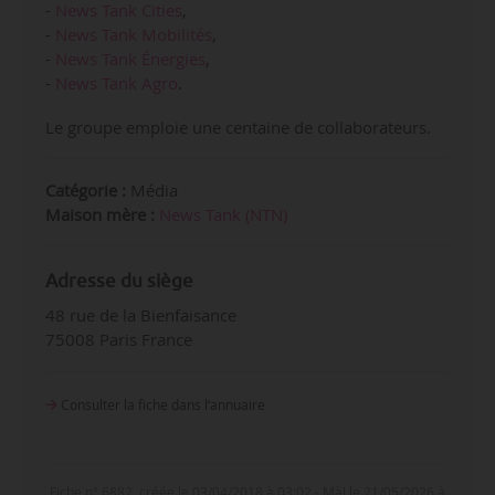
-
News Tank Cities
,
-
News Tank Mobilités
,
-
News Tank Énergies
,
-
News Tank Agro
.
Le groupe emploie une centaine de collaborateurs.
Catégorie :
Média
Maison mère :
News Tank (NTN)
Adresse du siège
48 rue de la Bienfaisance
75008 Paris France
Consulter la fiche dans l‘annuaire
Fiche n° 6882, créée le 03/04/2018 à 03:02 - MàJ le 21/05/2026 à