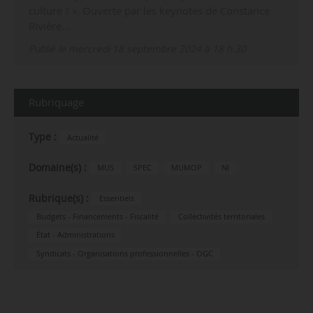
culture ? ». Ouverte par les keynotes de Constance
Rivière…
Publié le mercredi 18 septembre 2024 à 18 h 30
Rubriquage
Type :
Actualité
Domaine(s) :
MUS
SPEC
MUMOP
NI
Rubrique(s) :
Essentiels
Budgets - Financements - Fiscalité
Collectivités territoriales
État - Administrations
Syndicats - Organisations professionnelles - OGC