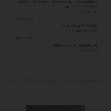
FRAAP - Fédération des réseaux et associations
d’artistes plasticiens
Trésorière
2008 - 2014
MDA-sécurité sociale
Administratrice
1989 - 1999
Salon de la jeune peinture
Présidente
Fiche n° 43775, créée le 03/06/2021 à 18:32 - MàJ le 03/06/2021 à
18:38