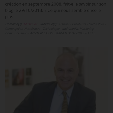
création en septembre 2008, fait-elle savoir sur son
blog le 29/10/2013. « Ce qui nous semble encore
plus…
Domaine(s) :
Musiques
•
Rubrique(s) :
Artistes - Créateurs - Orchestres -
Compagnies, Numérique - Technologie - Multimedia, Marketing -
Communication
•
Article n°
11335
•
Publié le
31/10/2013 à 17:15