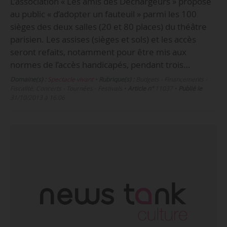
L’association « Les amis des Déchargeurs » propose
au public « d’adopter un fauteuil » parmi les 100
sièges des deux salles (20 et 80 places) du théâtre
parisien. Les assises (sièges et sols) et les accès
seront refaits, notamment pour être mis aux
normes de l’accès handicapés, pendant trois…
Domaine(s) :
Spectacle vivant
•
Rubrique(s) :
Budgets - Financements -
Fiscalité, Concerts - Tournées - Festivals
•
Article n°
11037
•
Publié le
31/10/2013 à 16:06