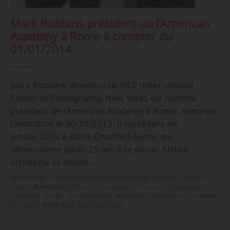
Mark Robbins président de l’American
Academy à Rome à compter du
01/01/2014
Mark Robbins, directeur de l’ICP (International
Center of Photography, New York), est nommé
président de l’American Academy à Rome, annonce
l’institution le 30/10/2013. Il succédera en
janvier 2014 à Adele Chatfield-Taylor, qui
démissionne après 25 ans à ce poste. Artiste,
architecte et ancien…
Domaine(s) :
Musées, Monuments et Patrimoine
,
Musiques
,
Spectacle
vivant
•
Rubrique(s) :
Artistes - Créateurs - Orchestres - Compagnies,
Formation - Écoles - Enseignement - Recherche, International, …
•
Article
n°
11333
•
Publié le
31/10/2013 à 16:39