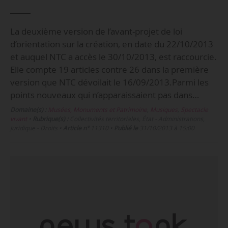
La deuxième version de l’avant-projet de loi
d’orientation sur la création, en date du 22/10/2013
et auquel NTC a accès le 30/10/2013, est raccourcie.
Elle compte 19 articles contre 26 dans la première
version que NTC dévoilait le 16/09/2013.Parmi les
points nouveaux qui n’apparaissaient pas dans…
Domaine(s) :
Musées, Monuments et Patrimoine
,
Musiques
,
Spectacle
vivant
•
Rubrique(s) :
Collectivités territoriales, État - Administrations,
Juridique - Droits
•
Article n°
11310
•
Publié le
31/10/2013 à 15:00