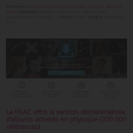
Domaine(s) :
Musées, Monuments et Patrimoine
,
Musiques
,
Spectacle
vivant
•
Rubrique(s) :
Budgets - Financements - Fiscalité, État -
Administrations, Essentiels, …
•
Article n°
11305
•
Publié le
31/10/2013 à
14:13
La FNAC offre la version dématérialisée
d’albums achetés en physique (200 000
références)