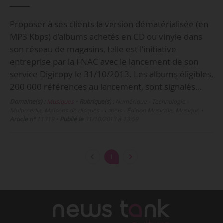
Proposer à ses clients la version dématérialisée (en
MP3 Kbps) d’albums achetés en CD ou vinyle dans
son réseau de magasins, telle est l’initiative
entreprise par la FNAC avec le lancement de son
service Digicopy le 31/10/2013. Les albums éligibles,
200 000 références au lancement, sont signalés…
Domaine(s) :
Musiques
•
Rubrique(s) :
Numérique - Technologie -
Multimedia, Maisons de disques - Labels - Édition Musicale, Musique
•
Article n°
11319
•
Publié le
31/10/2013 à 13:59
1