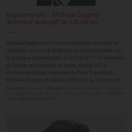
Royaume-Uni : Michael Dugher
directeur exécutif de UK Music
Michael Dugher est nommé directeur exécutif de
UK Music, structure fédérant les professionnels de
la musique britanniques, le 27/04/2017. Il remplace
Jo Dipple, qui occupait ce poste depuis 2012.
Homme politique, membre du Parti Travailliste,
Michael Dugher est depuis 2010 élu au Parlement…
Domaine(s) :
Musiques
•
Rubrique(s) :
Artistes - Créateurs - Orchestres -
Compagnies, Concerts - Tournées - Festivals, International, …
•
Article n°
92413
•
Publié le
28/04/2017 à 17:20