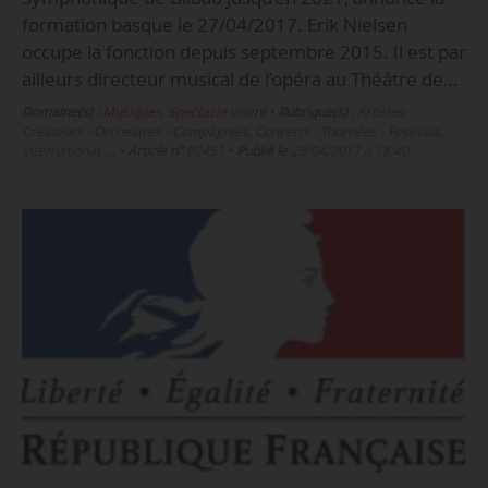
formation basque le 27/04/2017. Erik Nielsen
occupe la fonction depuis septembre 2015. Il est par
ailleurs directeur musical de l’opéra au Théâtre de…
Domaine(s) :
Musiques
,
Spectacle vivant
•
Rubrique(s) :
Artistes -
Créateurs - Orchestres - Compagnies, Concerts - Tournées - Festivals,
International, …
•
Article n°
92451
•
Publié le
28/04/2017 à 18:40