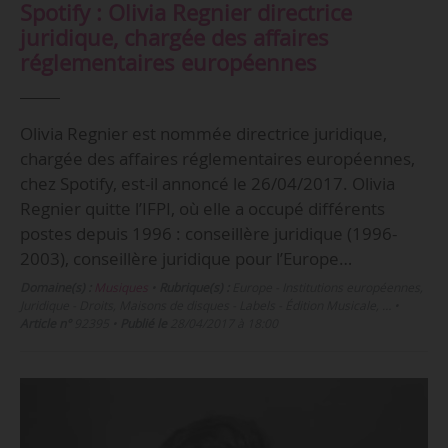
Spotify : Olivia Regnier directrice
juridique, chargée des affaires
réglementaires européennes
Olivia Regnier est nommée directrice juridique,
chargée des affaires réglementaires européennes,
chez Spotify, est-il annoncé le 26/04/2017. Olivia
Regnier quitte l’IFPI, où elle a occupé différents
postes depuis 1996 : conseillère juridique (1996-
2003), conseillère juridique pour l’Europe…
Domaine(s) :
Musiques
•
Rubrique(s) :
Europe - Institutions européennes,
Juridique - Droits, Maisons de disques - Labels - Édition Musicale, …
•
Article n°
92395
•
Publié le
28/04/2017 à 18:00