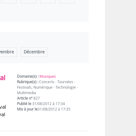
vembre
Décembre
al
Domaine(s) :
Musiques
Rubrique(s) :
Concerts - Tournées -
Festivals, Numérique - Technologie -
Multimedia
Article n°
827
Publié le
31/08/2012 à 17:34
val
Mis à jour le
31/08/2012 à 17:35
val