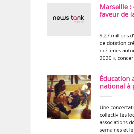
Marseille :
faveur de l
9,27 millions 
de dotation cré
mécènes autour
2020 », concern
Éducation a
national à 
Une concertatio
collectivités l
associations d
semaines et le