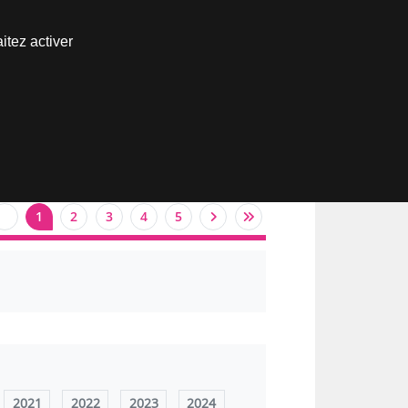
Nous joindre
itez activer
Espace abonné
1
2
3
4
5
2021
2022
2023
2024