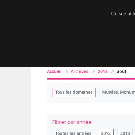
Découvrir sans engagement
Ce site uti
Menu
Accueil
Archives
2012
août
Filtrer par domaine
Tous les domaines
Musées, Monume
Filtrer par année
Toutes les années
2012
2013