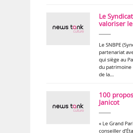
Le Syndicat
valoriser le
Le SNBPE (Synd
partenariat av
qui siège au P
du patrimoine l
de la…
100 proposi
Janicot
« Le Grand Pari
conseiller d’Ét