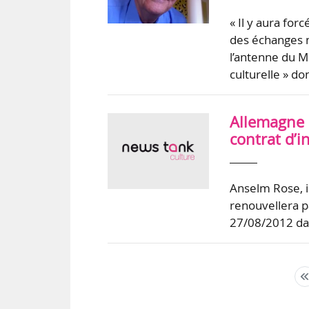
« Il y aura for
des échanges n
l’antenne du Mo
culturelle » do
Allemagne 
contrat d’
Anselm Rose, i
renouvellera pa
27/08/2012 dan