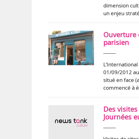
dimension cultu
un enjeu straté
Ouverture 
parisien
L’Internationa
01/09/2012 au 1
situé en face (
commencé à év
Des visites
Journées e
Visites de sit