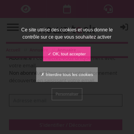
Ce site utilise des cookies et vous donne le
contrôle sur ce que vous souhaitez activer
Bienvenue,
Accueil
Annuaire
Annuaire des personnes
✓ OK, tout accepter
Abonné.e ?
Connectez-vous uniquement avec
votre email.
Non abonné.e ?
Demandez votre abonnement
✗ Interdire tous les cookies
découverte en saisissant votre email.
Personnaliser
S'identifier / Découvrir